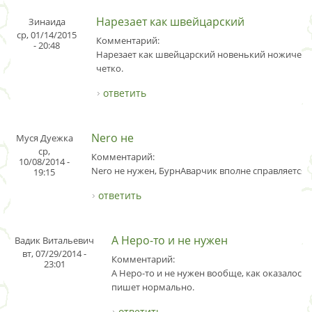
Нарезает как швейцарский
Зинаида
ср, 01/14/2015
Комментарий:
- 20:48
Нарезает как швейцарский новенький ножичек, 
четко.
ответить
Nero не
Муся Дуежка
ср,
Комментарий:
10/08/2014 -
Nero не нужен, БурнАварчик вполне справляется.
19:15
ответить
А Неро-то и не нужен
Вадик Витальевич
вт, 07/29/2014 -
Комментарий:
23:01
А Неро-то и не нужен вообще, как оказалось. 
пишет нормально.
ответить