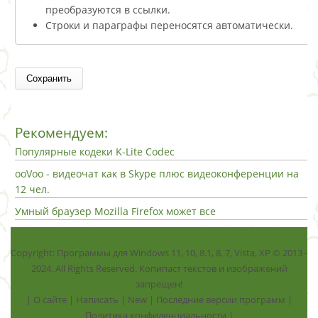
преобразуются в ссылки.
Строки и параграфы переносятся автоматически.
Рекомендуем:
Популярные кодеки K-Lite Codec
ooVoo - видеочат как в Skype плюс видеоконференции на
12 чел.
Умный браузер Mozilla Firefox может все
Copyright: Программы для Windows 11, 10, 8.1, 8, 7, Vista, ХР © 2013 -
2024. All Rights Reserved. Копипаст текстов и изображений
запрещен!
|
О сайте
|
Написать
|
New
|
Последние версии программ
|
Политика конфиденциальности
|