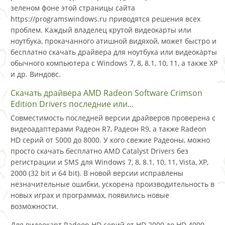
зеленом фоне этой страницы сайта
https://programswindows.ru приводятся решения всех
проблем. Каждый владелец крутой видеокарты или
ноутбука, прокачанного атишной видяхой, может быстро и
бесплатно скачать драйвера для ноутбука или видеокарты
обычного компьютера с Windows 7, 8, 8.1, 10, 11, а также XP
и др. Виндовс.
Скачать драйвера AMD Radeon Software Crimson
Edition Drivers последние или...
Совместимость последней версии драйверов проверена с
видеоадаптерами Радеон R7, Радеон R9, а также Radeon
HD серий от 5000 до 8000. У кого свежие Радеоны, можно
просто скачать бесплатно AMD Catalyst Drivers без
регистрации и SMS для Windows 7, 8, 8.1, 10, 11, Vista, XP,
2000 (32 bit и 64 bit). В новой версии исправлены
незначительные ошибки, ускорена производительность в
новых играх и программах, появились новые
возможности.
Для видеокарт Radeon HD серий от HD 2000 до HD 4000