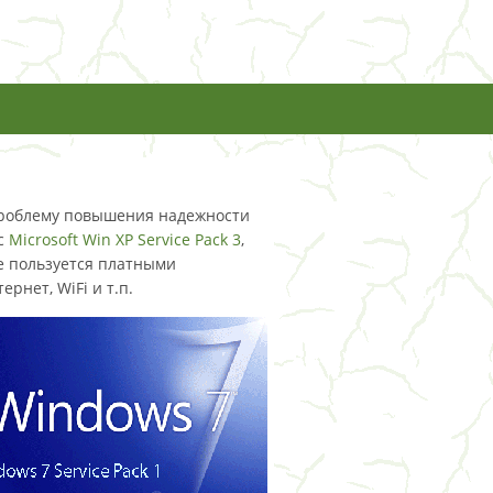
т проблему повышения надежности
 с
Microsoft Win XP Service Pack 3
,
е пользуется платными
рнет, WiFi и т.п.