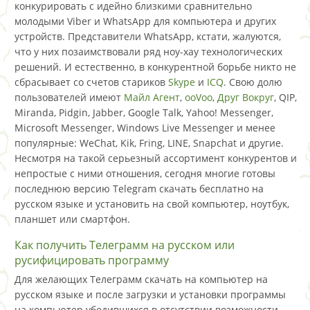
конкурировать с идейно близкими сравнительно
молодыми Viber и WhatsApp для компьютера и других
устройств. Представители WhatsApp, кстати, жалуются,
что у них позаимствовали ряд ноу-хау технологических
решений. И естественно, в конкурентной борьбе никто не
сбрасывает со счетов стариков
Skype
и
ICQ
. Свою долю
пользователей имеют
Майл Агент
,
ooVoo
,
Друг Вокруг
, QIP,
Miranda, Pidgin, Jabber, Google Talk, Yahoo! Messenger,
Microsoft Messenger, Windows Live Messenger и менее
популярные: WeChat, Kik, Fring, LINE, Snapchat и другие.
Несмотря на такой серьезный ассортимент конкурентов и
непростые с ними отношения, сегодня многие готовы
последнюю версию Telegram скачать бесплатно на
русском языке и установить на свой компьютер, ноутбук,
планшет или смартфон.
Как получить Телеграмм на русском или
русифицировать программу
Для желающих Телеграмм скачать на компьютер на
русском языке и после загрузки и установки программы
на компьютер убедившихся в отсутствии возможности