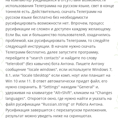
использования Телеграмма на русском языке, свет в конце
тоннеля есть. Действительно, скачать Телеграмм на
русском языке бесплатно без необходимости
русифицировать возможности нет. Впрочем, процесс
русификации не сложен и доступен каждому желающему.
Если Вы, как и большинство пользователей, озадачились
проблемой, как русифицировать Телеграмм, то следуйте
следующей инструкции. В начале нужно скачать
Телеграмм бесплатно, далее запустите программу,
перейдите в "search contacts" и найдите по слову
"telerobot" (без кавычек) бота Антона. Пишете Антону
сообщение "locale windows", если используете Windows 7,
8.1, или "locale tdesktop" если комп, ноут или планшет на
Win 10 или 11. В ответ автоматически придет файл, его
нужно сохранить. В "Settings" находим "General" и,
удерживая на клавиатуре "Alt+Shift", кликаем на "Changes
languages". Откроется окно, где нужно найти и указать на
файл русификации "Russian.string" от Робота Антона.
Русификация завершится с перезапуском приложения,
результат можно увидеть ниже на скриншотах.