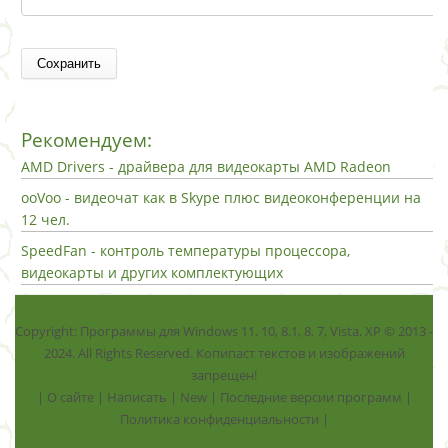
Рекомендуем:
AMD Drivers - драйвера для видеокарты AMD Radeon
ooVoo - видеочат как в Skype плюс видеоконференции на
12 чел.
SpeedFan - контроль температуры процессора,
видеокарты и других комплектующих
Copyright: Программы для Windows 11, 10, 8.1, 8, 7, Vista, ХР © 2013 -
2024. All Rights Reserved. Копипаст текстов и изображений
запрещен!
|
О сайте
|
Написать
|
New
|
Последние версии программ
|
Политика конфиденциальности
|