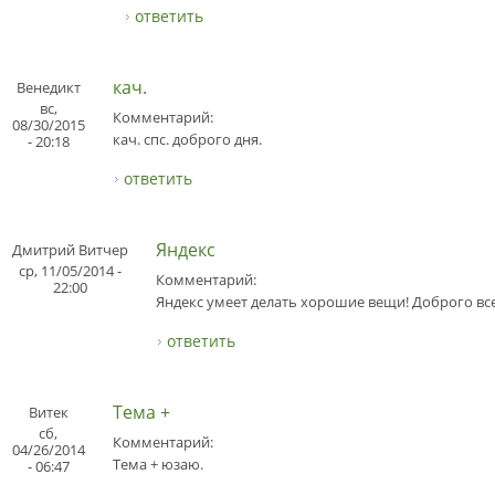
ответить
кач.
Венедикт
вс,
Комментарий:
08/30/2015
кач. спс. доброго дня.
- 20:18
ответить
Яндекс
Дмитрий Витчер
ср, 11/05/2014 -
Комментарий:
22:00
Яндекс умеет делать хорошие вещи! Доброго все
ответить
Тема +
Витек
сб,
Комментарий:
04/26/2014
Тема + юзаю.
- 06:47