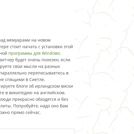
над мемуарами на новом
ере стоит начать с установки этой
тной
программы для Windows
.
витчер будет очень полезен, если
руете свои мысли на разных
 параллельно переписываетесь в
 не спящими в Сиетле,
ируете блоги об ирландском виски
те в википедию на английском.
люди прекрасно обходятся и без
илиты. Попробуйте, надо оно Вам
можно прямо сейчас.