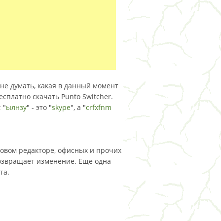
не думать, какая в данный момент
есплатно скачать Punto Switcher.
 "
ылнзу
" - это "
skype
", а "
crfxfnm
стовом редакторе, офисных и прочих
озвращает изменение. Еще одна
та.