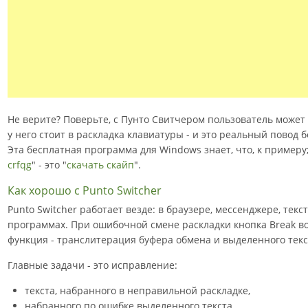
Не верите? Поверьте, с Пунто Свитчером пользователь может 
у него стоит в раскладка клавиатуры - и это реальный повод б
Эта бесплатная программа для Windows знает, что, к примеру;
crfqg
" - это "
скачать скайп
".
Как хорошо с Punto Switcher
Punto Switcher работает везде: в браузере, мессенджере, тек
программах. При ошибочной смене раскладки кнопка Break в
функция - транслитерация буфера обмена и выделенного текс
Главные задачи - это исправление:
текста, набранного в неправильной раскладке,
набранного по ошибке выделенного текста,