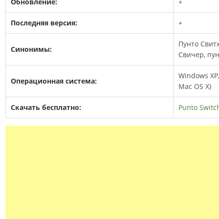
Обновление:
+
Последняя версия:
+
Пунто Свитх
Синонимы:
Свичер, пу
Windows XP, V
Операционная система:
Mac OS X)
Скачать бесплатно:
Punto Switc