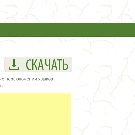
о о переключении языков
т.