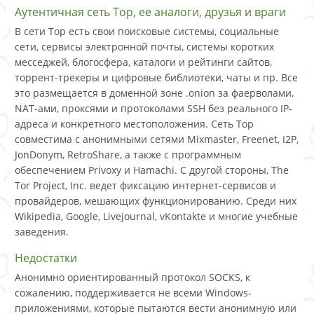
Аутентичная сеть Тор, ее аналоги, друзья и враги
В сети Тор есть свои поисковые системы, социальные
сети, сервисы электронной почты, системы коротких
месседжей, блогосфера, каталоги и рейтинги сайтов,
торрент-трекеры и цифровые библиотеки, чаты и пр. Все
это размещается в доменной зоне .onion за фаерволами,
NAT-ами, проксями и протоколами SSH без реального IP-
адреса и конкретного местоположения. Сеть Тор
совместима с анонимными сетями Mixmaster, Freenet, I2P,
JonDonym, RetroShare, а также с программным
обеспечением Privoxy и Hamachi. С другой стороны, The
Tor Project, Inc. ведет фиксацию интернет-сервисов и
провайдеров, мешающих функционированию. Среди них
Wikipedia, Google, Livejournal, vKontakte и многие учебные
заведения.
Недостатки
Анонимно ориентированный протокол SOCKS, к
сожалению, поддерживается не всеми Windows-
приложениями, которые пытаются вести анонимную или