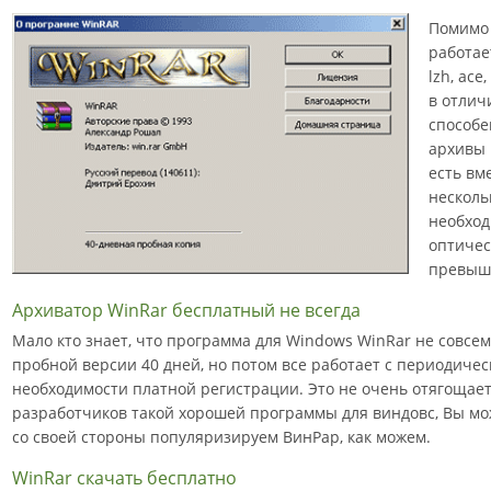
Помимо 
работает
lzh, ace
в отлич
способе
архивы 
есть вм
несколь
необход
оптичес
превыша
Архиватор WinRar бесплатный не всегда
Мало кто знает, что программа для Windows WinRar не совсем
пробной версии 40 дней, но потом все работает с периодич
необходимости платной регистрации. Это не очень отягощает
разработчиков такой хорошей программы для виндовс, Вы мо
со своей стороны популяризируем ВинРар, как можем.
WinRar скачать бесплатно