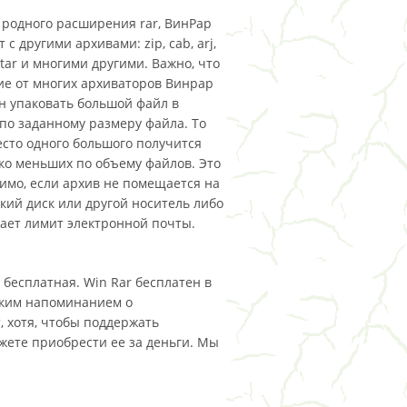
родного расширения rar, ВинРар
 с другими архивами: zip, cab, arj,
, tar и многими другими. Важно, что
ие от многих архиваторов Винрар
н упаковать большой файл в
по заданному размеру файла. То
есто одного большого получится
ко меньших по объему файлов. Это
имо, если архив не помещается на
кий диск или другой носитель либо
ет лимит электронной почты.
 бесплатная. Win Rar бесплатен в
еским напоминанием о
, хотя, чтобы поддержать
жете приобрести ее за деньги. Мы