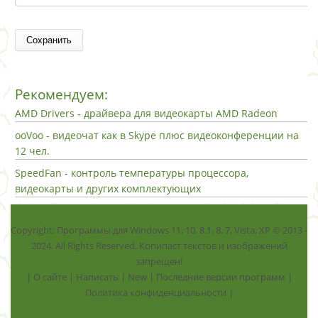
Рекомендуем:
AMD Drivers - драйвера для видеокарты AMD Radeon
ooVoo - видеочат как в Skype плюс видеоконференции на
12 чел.
SpeedFan - контроль температуры процессора,
видеокарты и других комплектующих
Copyright: Программы для Windows 11, 10, 8.1, 8, 7, Vista, ХР © 2013 -
2024. All Rights Reserved. Копипаст текстов и изображений
запрещен!
|
О сайте
|
Написать
|
New
|
Последние версии программ
|
Политика конфиденциальности
|