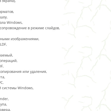
 экрана),
орматов,
шоу,
ола Windows,
сопровождение в режиме слайдов,
чными изображениями,
LDF,
лаемый,
операций,
F,
копирования или удаления,
та,
C,
й системы Windows,
nder,
упа,
ювера,