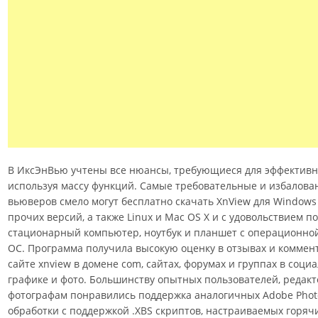
В ИксЭнВью учтены все нюансы, требующиеся для эффективн
используя массу функций. Самые требовательные и избалова
вьюверов смело могут бесплатно скачать XnView для Windows 7, 
прочих версий, а также Linux и Mac OS X и с удовольствием п
стационарный компьютер, ноутбук и планшет с операционно
ОС. Программа получила высокую оценку в отзывах и комме
сайте xnview в домене com, сайтах, форумах и группах в соци
графике и фото. Большинству опытных пользователей, редак
фотографам понравились поддержка аналогичных Adobe Phot
обработки с поддержкой .XBS скриптов, настраиваемых горячи