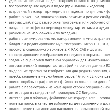
удобное использование для создания скриншотов (снимков
воспроизведение аудио и видео (при наличии кодеков),
встроенный экспорт примерно в пятьдесят популярных ф
работа в оконном, полноэкранном режиме и режиме слайд
автомасштаб под размер окна программы или рабочего ст
визуальные эффекты перехода между картинками и аудио 
размещение изображений по вкладкам,
работа с анимированными, панорамными и многострани
билдинг и редактирование мультистраничников TIFF, DCX, 
просмотр содержимого архивов ZIP, RAR, CAB и других,
конвертирование изображения из текущего формата в же
создание сценариев пакетной обработки для монотонных 
автоматический поворот фотографий на основе данных EXI
выделение фрагмента изображения для редактирования, 
преобразование в черно-белое, серое, 16- или 32-х бит цве
поиск подобных графических файлов на локальном диске P
работа с параметрами из командной строки операционно
интеграция в стандартный проводник ОС Виндовс,
интеграция в оболочку файлового менеджера Total Comma
пометка папок в качестве избранных для ускоренного дост
подключение плагинов для расширения возможностей вь