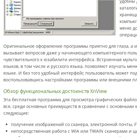
удобны 
каталог
хранящи
компьют
меню до
операци
Оригинальное оформление программы приятно для глаза, а 
вызывает вопросов даже у начинающего компьютерного поль
чувствительного к юзабилити интерфейса. Встроенная мульт
языков, в том числе и русского языка, позволяют изучать ме
языке. И без того удобный интерфейс пользователь может под
воспользовавшись настройками программы или внешними п
Обзор функциональных достоинств XnView
Эта бесплатная программа для просмотра графических файлов
все, среди основных преимуществ в сравнении с основными 
следующие:
получение изображений со сканера, электронной почты, F
непосредственная работа с WIA или TWAIN сканерами и 