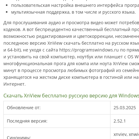
пользовательская настройка внешнего интерфейса прогр
мультиязычная поддержка, в том числе и русского языка.
Для прослушивания аудио и просмотра видео может потребов
кодеков. А вот беспрецедентно качественный бесплатный пр
возможностью редактирования и цветокоррекции, несомненно
последнюю версию XnView скачать бесплатно на русском языке д
и 64-bit), не уходя с сайта https://programswindows.ru по пр
и установить на свой компьютер, ноутбук или планшет с OS 
многофункциональная прога для компа или ноута XnView смо
минут в процессе просмотра любимых фотографий из семейно
хранящегося на жестком диске компьютера в гостиной или на
Интернет.
Скачать XnView бесплатно русскую версию для Window
Обновление от:
25.03.2025
Последняя версия:
2.52.1
xnviev, xnw
Синонимы: