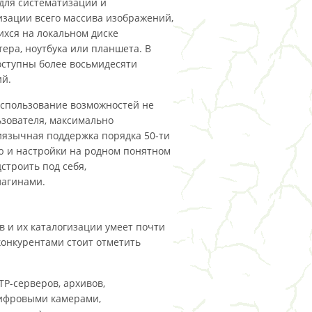
для систематизации и
изации всего массива изображений,
хся на локальном диске
ера, ноутбука или планшета. В
ступны более восьмидесяти
й.
использование возможностей не
зователя, максимально
иязычная поддержка порядка 50-ти
ню и настройки на родном понятном
строить под себя,
лагинами.
 и их каталогизации умеет почти
конкурентами стоит отметить
TP-серверов, архивов,
цифровыми камерами,