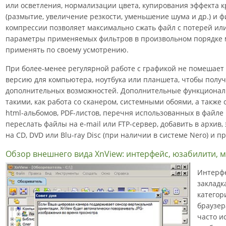
или осветления, нормализации цвета, купирования эффекта кр
(размытие, увеличение резкости, уменьшение шума и др.) и 
компрессии позволяет максимально сжать файл с потерей или
параметры применяемых фильтров в произвольном порядке м
применять по своему усмотрению.
При более-менее регулярной работе с графикой не помешает 
версию для компьютера, ноутбука или планшета, чтобы полу
дополнительных возможностей. Дополнительные функциона
такими, как работа со сканером, системными обоями, а также
html-альбомов, PDF-листов, перечня использованных в файле 
переслать файлы на e-mail или FTP-сервер, добавить в архив, 
на CD, DVD или Blu-ray Disc (при наличии в системе Nero) и п
Обзор внешнего вида XnView: интерфейс, юзабилити, 
Интерфе
закладк
категор
браузер
часто и