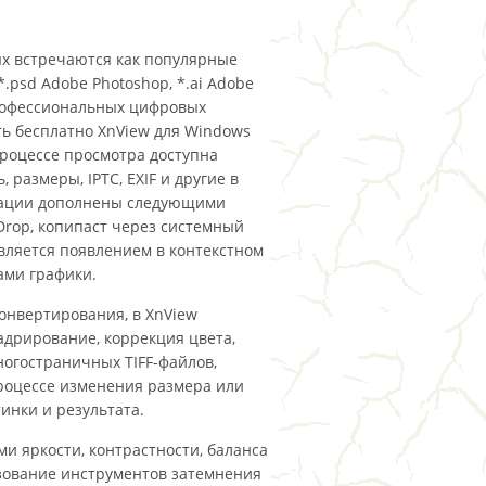
ых встречаются как популярные
 (*.psd Adobe Photoshop, *.ai Adobe
w профессиональных цифровых
ать бесплатно XnView для Windows
В процессе просмотра доступна
 размеры, IPTC, EXIF и другие в
гации дополнены следующими
rop, копипаст через системный
ляется появлением в контекстном
ами графики.
конвертирования, в XnView
адрирование, коррекция цвета,
ногостраничных TIFF-файлов,
процессе изменения размера или
инки и результата.
 яркости, контрастности, баланса
ьзование инструментов затемнения