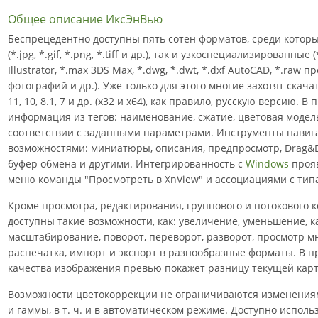
Общее описание ИксЭнВью
Беспрецедентно доступны пять сотен форматов, среди котор
(*.jpg, *.gif, *.png, *.tiff и др.), так и узкоспециализированные
Illustrator, *.max 3DS Max, *.dwg, *.dwt, *.dxf AutoCAD, *.ra
фотографий и др.). Уже только для этого многие захотят скач
11, 10, 8.1, 7 и др. (x32 и x64), как правило, русскую версию. 
информация из тегов: наименование, сжатие, цветовая модель,
соответствии с заданными параметрами. Инструменты нави
возможностями: миниатюры, описания, предпросмотр, Drag&D
буфер обмена и другими. Интегрированность с
Windows
прояв
меню команды "Просмотреть в XnView" и ассоциациями с тип
Кроме просмотра, редактирования, группового и потокового 
доступны такие возможности, как: увеличение, уменьшение, к
масштабирование, поворот, переворот, разворот, просмотр м
распечатка, импорт и экспорт в разнообразные форматы. В 
качества изображения превью покажет разницу текущей карт
Возможности цветокоррекции не ограничиваются изменениями
и гаммы, в т. ч. и в автоматическом режиме. Доступно испол