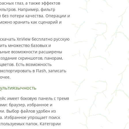
асных глаз, а также эффектов
фильтров. Например, фильтр
 без потери качества. Операции и
ожно хранить как сценарий и
скачать XnView бесплатно русскую
чить множество базовых и
льные возможности расширены
 создание скриншотов, панорам,
цветов. Есть возможность
экспортировать в Flash, записать
рочее.
мультиязычность
йс имеет боковую панель с тремя
ами: браузер, избранное и
ии. Выбор файлов удобен из
а. Избранное упрощает поиск
спользуемых папок. Категории