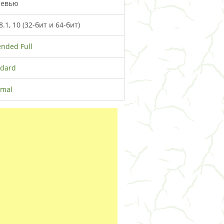
невью
.1, 10 (32-бит и 64-бит)
ended Full
ndard
imal