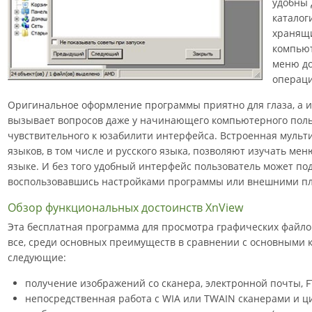
удобны 
каталог
хранящи
компьют
меню до
операци
Оригинальное оформление программы приятно для глаза, а 
вызывает вопросов даже у начинающего компьютерного поль
чувствительного к юзабилити интерфейса. Встроенная мульт
языков, в том числе и русского языка, позволяют изучать ме
языке. И без того удобный интерфейс пользователь может под
воспользовавшись настройками программы или внешними п
Обзор функциональных достоинств XnView
Эта бесплатная программа для просмотра графических файлов
все, среди основных преимуществ в сравнении с основными 
следующие:
получение изображений со сканера, электронной почты, F
непосредственная работа с WIA или TWAIN сканерами и 