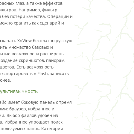
асных глаз, а также эффектов
фильтров. Например, фильтр
 без потери качества. Операции и
ожно хранить как сценарий и
скачать XnView бесплатно русскую
чить множество базовых и
льные возможности расширены
 создание скриншотов, панорам,
цветов. Есть возможность
экспортировать в Flash, записать
рочее.
мультиязычность
йс имеет боковую панель с тремя
ами: браузер, избранное и
ии. Выбор файлов удобен из
а. Избранное упрощает поиск
спользуемых папок. Категории