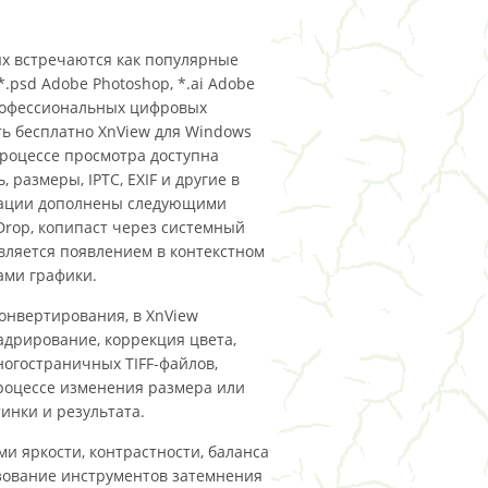
ых встречаются как популярные
 (*.psd Adobe Photoshop, *.ai Adobe
w профессиональных цифровых
ать бесплатно XnView для Windows
В процессе просмотра доступна
 размеры, IPTC, EXIF и другие в
гации дополнены следующими
rop, копипаст через системный
ляется появлением в контекстном
ами графики.
конвертирования, в XnView
адрирование, коррекция цвета,
ногостраничных TIFF-файлов,
процессе изменения размера или
инки и результата.
 яркости, контрастности, баланса
ьзование инструментов затемнения