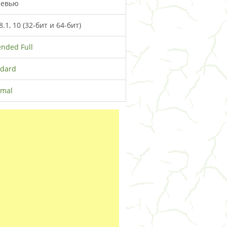
невью
.1, 10 (32-бит и 64-бит)
ended Full
ndard
imal