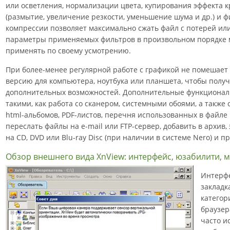
или осветления, нормализации цвета, купирования эффекта кр
(размытие, увеличение резкости, уменьшение шума и др.) и 
компрессии позволяет максимально сжать файл с потерей или
параметры применяемых фильтров в произвольном порядке м
применять по своему усмотрению.
При более-менее регулярной работе с графикой не помешает 
версию для компьютера, ноутбука или планшета, чтобы полу
дополнительных возможностей. Дополнительные функциона
такими, как работа со сканером, системными обоями, а также
html-альбомов, PDF-листов, перечня использованных в файле 
переслать файлы на e-mail или FTP-сервер, добавить в архив, 
на CD, DVD или Blu-ray Disc (при наличии в системе Nero) и п
Обзор внешнего вида XnView: интерфейс, юзабилити, 
Интерфе
закладк
категор
браузер
часто и