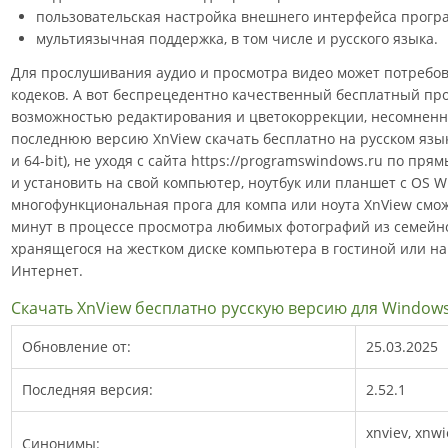
пользовательская настройка внешнего интерфейса прогр
мультиязычная поддержка, в том числе и русского языка.
Для прослушивания аудио и просмотра видео может потребов
кодеков. А вот беспрецедентно качественный бесплатный пр
возможностью редактирования и цветокоррекции, несомненно
последнюю версию XnView скачать бесплатно на русском языке д
и 64-bit), не уходя с сайта https://programswindows.ru по пр
и установить на свой компьютер, ноутбук или планшет с OS 
многофункциональная прога для компа или ноута XnView смо
минут в процессе просмотра любимых фотографий из семейно
хранящегося на жестком диске компьютера в гостиной или на
Интернет.
Скачать XnView бесплатно русскую версию для Window
Обновление от:
25.03.2025
Последняя версия:
2.52.1
xnviev, xnw
Синонимы: