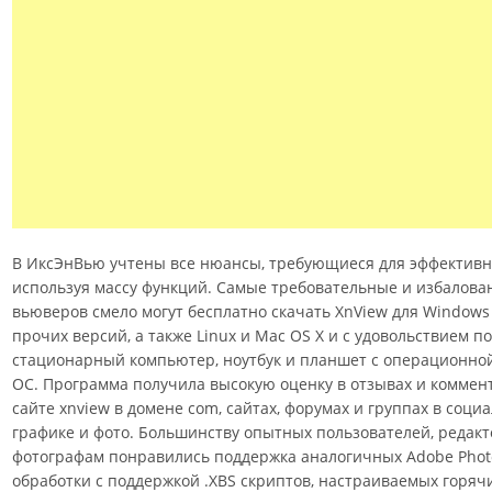
В ИксЭнВью учтены все нюансы, требующиеся для эффективн
используя массу функций. Самые требовательные и избалова
вьюверов смело могут бесплатно скачать XnView для Windows 7, 
прочих версий, а также Linux и Mac OS X и с удовольствием п
стационарный компьютер, ноутбук и планшет с операционно
ОС. Программа получила высокую оценку в отзывах и комме
сайте xnview в домене com, сайтах, форумах и группах в соци
графике и фото. Большинству опытных пользователей, редак
фотографам понравились поддержка аналогичных Adobe Phot
обработки с поддержкой .XBS скриптов, настраиваемых горячи