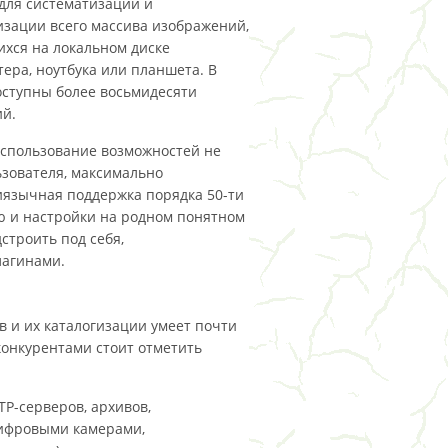
для систематизации и
изации всего массива изображений,
хся на локальном диске
ера, ноутбука или планшета. В
ступны более восьмидесяти
й.
использование возможностей не
зователя, максимально
иязычная поддержка порядка 50-ти
ню и настройки на родном понятном
строить под себя,
лагинами.
 и их каталогизации умеет почти
конкурентами стоит отметить
TP-серверов, архивов,
цифровыми камерами,