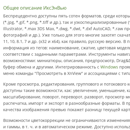
Общее описание ИксЭнВью
Беспрецедентно доступны пять сотен форматов, среди котор
(*.jpg, *.gif, *.png, *.tiff и др.), так и узкоспециализированные
Illustrator, *.max 3DS Max, *.dwg, *.dwt, *.dxf AutoCAD, *.ra
фотографий и др.). Уже только для этого многие захотят скач
11, 10, 8.1, 7 и др. (x32 и x64), как правило, русскую версию. 
информация из тегов: наименование, сжатие, цветовая модель,
соответствии с заданными параметрами. Инструменты нави
возможностями: миниатюры, описания, предпросмотр, Drag&D
буфер обмена и другими. Интегрированность с
Windows
прояв
меню команды "Просмотреть в XnView" и ассоциациями с тип
Кроме просмотра, редактирования, группового и потокового 
доступны такие возможности, как: увеличение, уменьшение, к
масштабирование, поворот, переворот, разворот, просмотр м
распечатка, импорт и экспорт в разнообразные форматы. В 
качества изображения превью покажет разницу текущей карт
Возможности цветокоррекции не ограничиваются изменениями
и гаммы, в т. ч. и в автоматическом режиме. Доступно испол