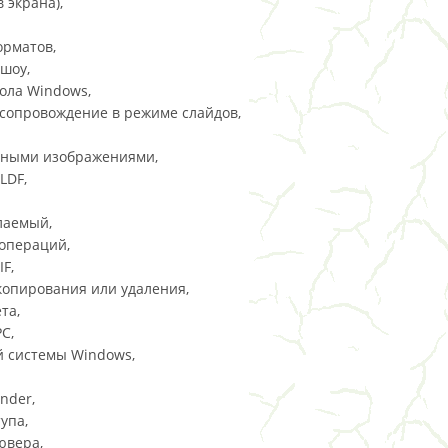
 экрана),
орматов,
шоу,
ола Windows,
сопровождение в режиме слайдов,
чными изображениями,
LDF,
лаемый,
операций,
F,
копирования или удаления,
та,
C,
й системы Windows,
nder,
упа,
ювера,