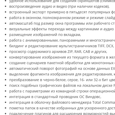
удобное использование для создания скриншотов (снимков
воспроизведение аудио и видео (при наличии кодеков),
встроенный экспорт примерно в пятьдесят популярных ф
работа в оконном, полноэкранном режиме и режиме слайд
автомасштаб под размер окна программы или рабочего ст
визуальные эффекты перехода между картинками и аудио 
размещение изображений по вкладкам,
работа с анимированными, панорамными и многострани
билдинг и редактирование мультистраничников TIFF, DCX, 
просмотр содержимого архивов ZIP, RAR, CAB и других,
конвертирование изображения из текущего формата в же
создание сценариев пакетной обработки для монотонных 
автоматический поворот фотографий на основе данных EXI
выделение фрагмента изображения для редактирования, 
преобразование в черно-белое, серое, 16- или 32-х бит цве
поиск подобных графических файлов на локальном диске P
работа с параметрами из командной строки операционно
интеграция в стандартный проводник ОС Виндовс,
интеграция в оболочку файлового менеджера Total Comma
пометка папок в качестве избранных для ускоренного дост
подключение плагинов для расширения возможностей вь