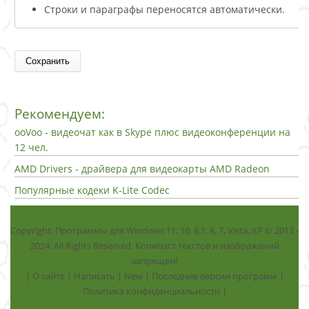
Строки и параграфы переносятся автоматически.
Рекомендуем:
ooVoo - видеочат как в Skype плюс видеоконференции на
12 чел.
AMD Drivers - драйвера для видеокарты AMD Radeon
Популярные кодеки K-Lite Codec
Copyright: Программы для Windows 11, 10, 8.1, 8, 7, Vista, ХР © 2013 -
2024. All Rights Reserved. Копипаст текстов и изображений
запрещен!
|
О сайте
|
Написать
|
New
|
Последние версии программ
|
Политика конфиденциальности
|