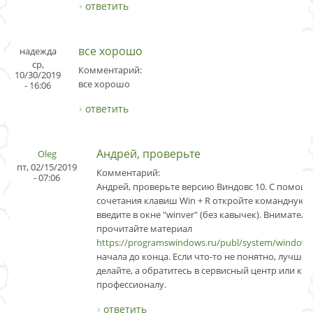
ответить
все хорошо
надежда
ср,
Комментарий:
10/30/2019
все хорошо
- 16:06
ответить
Андрей, проверьте
Oleg
пт, 02/15/2019
Комментарий:
- 07:06
Андрей, проверьте версию Виндовс 10. C помощ
сочетания клавиш Win + R откройте командную с
введите в окне "winver" (без кавычек). Внимател
прочитайте материал
https://programswindows.ru/publ/system/window
начала до конца. Если что-то не понятно, лучше 
делайте, а обратитесь в сервисный центр или к 
профессионалу.
ответить