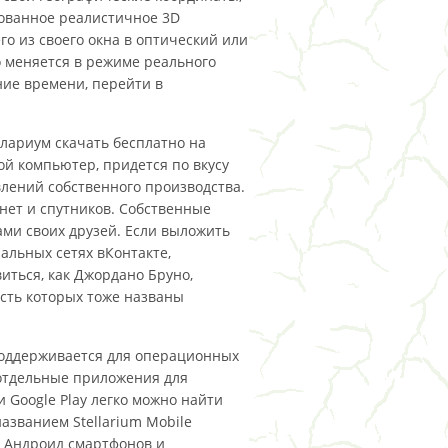
рованное реалистичное 3D
го из своего окна в оптический или
о меняется в режиме реального
ние времени, перейти в
ариум скачать бесплатно на
свой компьютер, придется по вкусу
лений собственного производства.
анет и спутников. Собственные
ми своих друзей. Если выложить
иальных сетях вКонтакте,
виться, как Джордано Бруно,
есть которых тоже названы
оддерживается для операционных
т отдельные приложения для
 и Google Play легко можно найти
азванием Stellarium Mobile
 Андроид смартфонов и