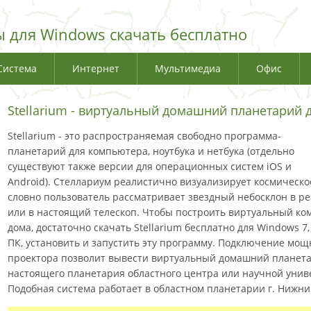
 для Windows скачать бесплатно
Система
Интернет
Мультимедиа
Офис
Stellarium - виртуальный домашний планетарий 
Stellarium - это распространяемая свободно программа-
планетарий для компьютера, ноутбука и нетбука (отдельно
существуют также версии для операционных систем iOS и
Android). Стеллариум реалистично визуализирует космическо
словно пользователь рассматривает звездный небосклон в р
или в настоящий телескоп. Чтобы построить виртуальный к
дома, достаточно скачать Stellarium бесплатно для Windows 7, 8.1
ПК, установить и запустить эту программу. Подключение мощ
проектора позволит вывести виртуальный домашний планетар
настоящего планетария областного центра или научной унив
Подобная система работает в областном планетарии г. Нижни