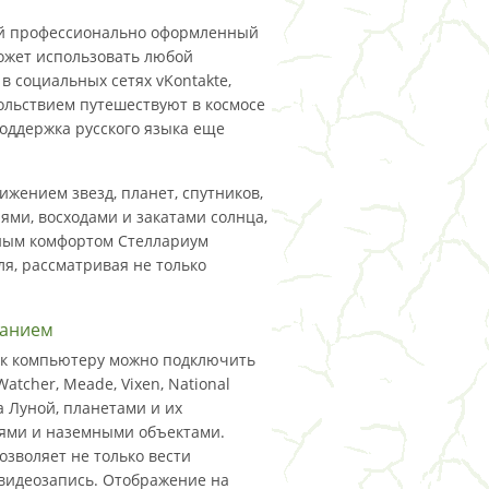
й профессионально оформленный
ожет использовать любой
в социальных сетях vKontakte,
овольствием путешествуют в космосе
оддержка русского языка еще
ижением звезд, планет, спутников,
ями, восходами и закатами солнца,
ным комфортом Стеллариум
я, рассматривая не только
ванием
 к компьютеру можно подключить
tcher, Meade, Vixen, National
а Луной, планетами и их
иями и наземными объектами.
зволяет не только вести
 видеозапись. Отображение на