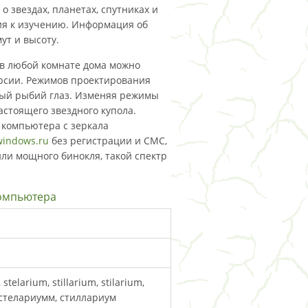
 звездах, планетах, спутниках и
ния к изучению. Информация об
ут и высоту.
 в любой комнате дома можно
урсии. Режимов проектирования
ьный рыбий глаз. Изменяя режимы
стоящего звездного купола.
 компьютера с зеркала
windows.ru
без регистрации и СМС,
или мощного бинокля, такой спектр
компьютера
stelarium, stillarium, stilarium,
 стелариумм, стиллариум