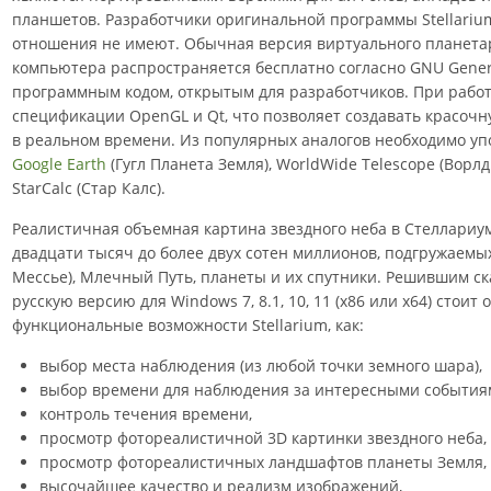
планшетов. Разработчики оригинальной программы Stellariu
отношения не имеют. Обычная версия виртуального планета
компьютера распространяется бесплатно согласно GNU General
программным кодом, открытым для разработчиков. При работ
спецификации OpenGL и Qt, что позволяет создавать красоч
в реальном времени. Из популярных аналогов необходимо у
Google Earth
(Гугл Планета Земля), WorldWide Telescope (Ворлд 
StarCalc (Стар Калс).
Реалистичная объемная картина звездного неба в Стеллариум
двадцати тысяч до более двух сотен миллионов, подгружаемых
Мессье), Млечный Путь, планеты и их спутники. Решившим с
русскую версию для Windows 7, 8.1, 10, 11 (x86 или x64) стои
функциональные возможности Stellarium, как:
выбор места наблюдения (из любой точки земного шара),
выбор времени для наблюдения за интересными события
контроль течения времени,
просмотр фотореалистичной 3D картинки звездного неба,
просмотр фотореалистичных ландшафтов планеты Земля,
высочайшее качество и реализм изображений,