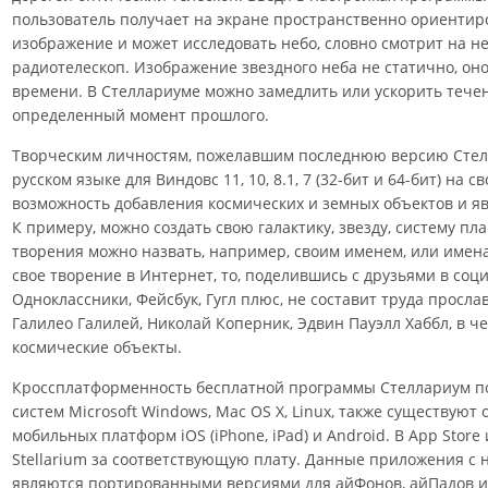
пользователь получает на экране пространственно ориенти
изображение и может исследовать небо, словно смотрит на не
радиотелескоп. Изображение звездного неба не статично, он
времени. В Стеллариуме можно замедлить или ускорить тече
определенный момент прошлого.
Творческим личностям, пожелавшим последнюю версию Стелл
русском языке для Виндовс 11, 10, 8.1, 7 (32-бит и 64-бит) на 
возможность добавления космических и земных объектов и яв
К примеру, можно создать свою галактику, звезду, систему пл
творения можно назвать, например, своим именем, или имена
свое творение в Интернет, то, поделившись с друзьями в соц
Одноклассники, Фейсбук, Гугл плюс, не составит труда просла
Галилео Галилей, Николай Коперник, Эдвин Пауэлл Хаббл, в ч
космические объекты.
Кроссплатформенность бесплатной программы Стеллариум п
систем Microsoft Windows, Mac OS X, Linux, также существую
мобильных платформ iOS (iPhone, iPad) и Android. В App Store
Stellarium за соответствующую плату. Данные приложения с н
являются портированными версиями для айФонов, айПадов и