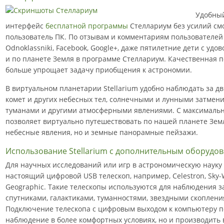
Удобны
интерфейс
бесплатной программы
Стеллариум без усилий см
пользователь ПК. По отзывам и комментариям пользователей 
Odnoklassniki, Facebook, Google+, даже пятилетние дети с уд
и по планете Земля в программе Стеллариум. Качественная п
больше упрощает задачу приобщения к астрономии.
В виртуальном планетарии Stellarium удобно наблюдать за дв
комет и других небесных тел, солнечными и лунными затмени
туманами и другими атмосферными явлениями. С максималь
позволяет виртуально путешествовать по нашей планете Земл
небесные явления, но и земные панорамные пейзажи.
Использование Stellarium с дополнительным оборудо
Для научных исследований или игр в астрономическую науку
настоящий цифровой USB телескоп, например, Celestron, Sky-Wa
Geographic. Такие телескопы используются для наблюдения з
спутниками, галактиками, туманностями, звездными скоплен
Подключение телескопа с цифровым выходом к компьютеру по
наблюдение в более комфортных условиях, но и производить