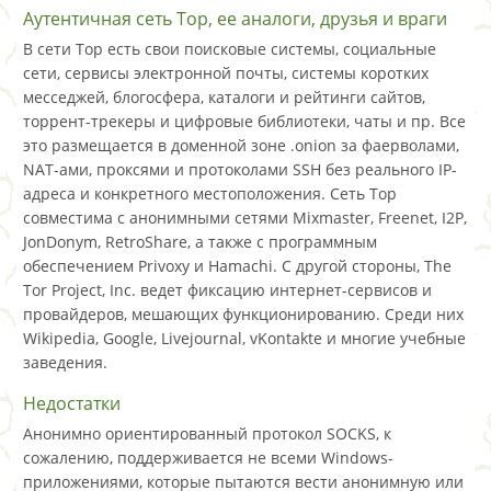
Аутентичная сеть Тор, ее аналоги, друзья и враги
В сети Тор есть свои поисковые системы, социальные
сети, сервисы электронной почты, системы коротких
месседжей, блогосфера, каталоги и рейтинги сайтов,
торрент-трекеры и цифровые библиотеки, чаты и пр. Все
это размещается в доменной зоне .onion за фаерволами,
NAT-ами, проксями и протоколами SSH без реального IP-
адреса и конкретного местоположения. Сеть Тор
совместима с анонимными сетями Mixmaster, Freenet, I2P,
JonDonym, RetroShare, а также с программным
обеспечением Privoxy и Hamachi. С другой стороны, The
Tor Project, Inc. ведет фиксацию интернет-сервисов и
провайдеров, мешающих функционированию. Среди них
Wikipedia, Google, Livejournal, vKontakte и многие учебные
заведения.
Недостатки
Анонимно ориентированный протокол SOCKS, к
сожалению, поддерживается не всеми Windows-
приложениями, которые пытаются вести анонимную или