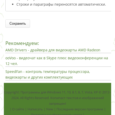
Строки и параграфы переносятся автоматически.
Рекомендуем:
AMD Drivers - драйвера для видеокарты AMD Radeon
ooVoo - видеочат как в Skype плюс видеоконференции на
12 чел.
SpeedFan - контроль температуры процессора,
видеокарты и других комплектующих
Copyright: Программы для Windows 11, 10, 8.1, 8, 7, Vista, ХР © 2013 -
2024. All Rights Reserved. Копипаст текстов и изображений
запрещен!
|
О сайте
|
Написать
|
New
|
Последние версии программ
|
Политика конфиденциальности
|