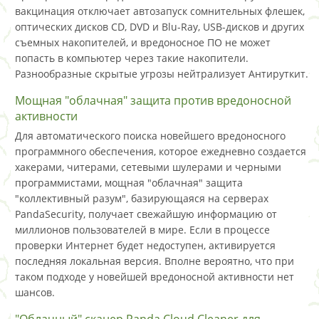
вакцинация отключает автозапуск сомнительных флешек,
оптических дисков CD, DVD и Blu-Ray, USB-дисков и других
съемных накопителей, и вредоносное ПО не может
попасть в компьютер через такие накопители.
Разнообразные скрытые угрозы нейтрализует Антируткит.
Мощная "облачная" защита против вредоносной
активности
Для автоматического поиска новейшего вредоносного
программного обеспечения, которое ежедневно создается
хакерами, читерами, сетевыми шулерами и черными
программистами, мощная "облачная" защита
"коллективный разум", базирующаяся на серверах
PandaSecurity, получает свежайшую информацию от
миллионов пользователей в мире. Если в процессе
проверки Интернет будет недоступен, активируется
последняя локальная версия. Вполне вероятно, что при
таком подходе у новейшей вредоносной активности нет
шансов.
"Облачный" сканер Panda Cloud Cleaner для