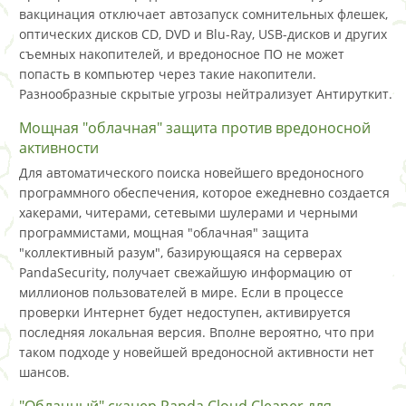
вакцинация отключает автозапуск сомнительных флешек,
оптических дисков CD, DVD и Blu-Ray, USB-дисков и других
съемных накопителей, и вредоносное ПО не может
попасть в компьютер через такие накопители.
Разнообразные скрытые угрозы нейтрализует Антируткит.
Мощная "облачная" защита против вредоносной
активности
Для автоматического поиска новейшего вредоносного
программного обеспечения, которое ежедневно создается
хакерами, читерами, сетевыми шулерами и черными
программистами, мощная "облачная" защита
"коллективный разум", базирующаяся на серверах
PandaSecurity, получает свежайшую информацию от
миллионов пользователей в мире. Если в процессе
проверки Интернет будет недоступен, активируется
последняя локальная версия. Вполне вероятно, что при
таком подходе у новейшей вредоносной активности нет
шансов.
"Облачный" сканер Panda Cloud Cleaner для