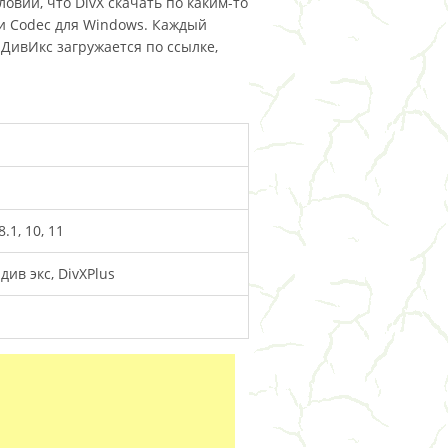
ловии, что DivX скачать по каким-то
 и Codec для Windows. Каждый
ДивИкс загружается по ссылке,
.1, 10, 11
 див экс, DivXPlus