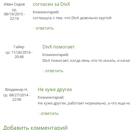
согласен за DivX
Иван Седов
ср,
Комментарий:
08/19/2015 -
соглашусь с тем, что DivX довольно крутой
22:16
ответить
DivX помогает
Гайер
ср, 11/26/2014 -
Комментарий:
20:48
DivX помогает, когда лень что-то искать, и качат
ответить
Не хуже других
Владимир Н.
ср, 08/27/2014 -
Комментарий:
22:06
Не хуже других, работает нормально, а что еще на
ответить
Добавить комментарий