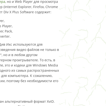
ера
, но и Web Player для просмотра
 (Internet Explorer, Firefox, Chrome
 Div X Plus Software содержит:
er,
 Player,
ec Pack,
verter.
Див Икс используются для
зведения видео файлов не только в
", но и в любом другом
ерном проигрывателе. То есть, в
ле, это и кодеки для Windows Media
- одного из самых распространенных
 для компьютера. К сожалению,
сии, поэтому без необходимости его
дан альтернативный формат XviD.