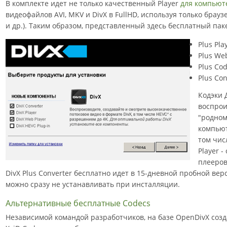
В комплекте идет не только качественный Player
для компьют
видеофайлов AVI, MKV и DivX в FullHD, используя только браузер
и др.). Таким образом, представленный здесь бесплатный пакет
Plus Play
Plus Web
Plus Cod
Plus Con
Кодэки 
воспрои
"родном
компьют
том чис
Player 
плееров
DivX Plus Converter бесплатно идет в 15-дневной пробной вер
можно сразу не устанавливать при инсталляции.
Альтернативные бесплатные Codecs
Независимой командой разработчиков, на базе OpenDivX соз