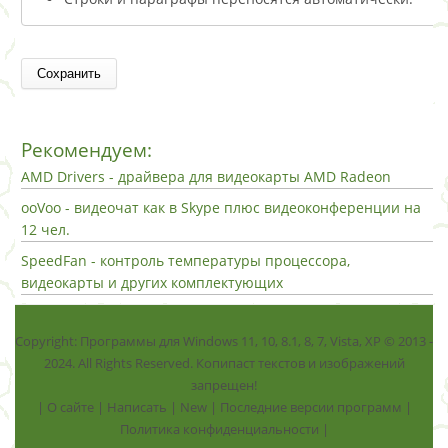
Рекомендуем:
AMD Drivers - драйвера для видеокарты AMD Radeon
ooVoo - видеочат как в Skype плюс видеоконференции на
12 чел.
SpeedFan - контроль температуры процессора,
видеокарты и других комплектующих
Copyright: Программы для Windows 11, 10, 8.1, 8, 7, Vista, ХР © 2013 -
2024. All Rights Reserved. Копипаст текстов и изображений
запрещен!
|
О сайте
|
Написать
|
New
|
Последние версии программ
|
Политика конфиденциальности
|