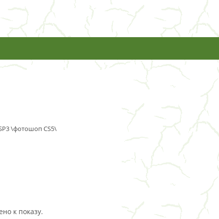
SP3 \фотошоп CS5\
но к показу.