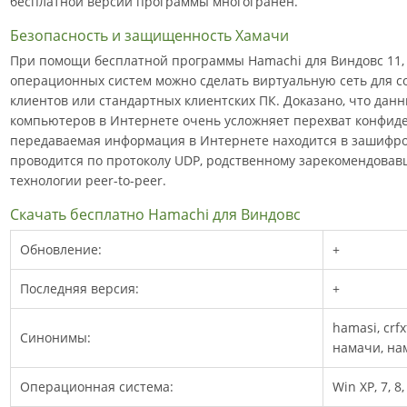
бесплатной версии программы многогранен.
Безопасность и защищенность Хамачи
При помощи бесплатной программы Hamachi для Виндовс 11, 10, 
операционных систем можно сделать виртуальную сеть для с
клиентов или стандартных клиентских ПК. Доказано, что дан
компьютеров в Интернете очень усложняет перехват конфид
передаваемая информация в Интернете находится в зашифр
проводится по протоколу UDP, родственному зарекомендовавш
технологии peer-to-peer.
Скачать бесплатно Hamachi для Виндовс
Обновление:
+
Последняя версия:
+
hamasi, crf
Синонимы:
намачи, н
Операционная система:
Win XP, 7, 8