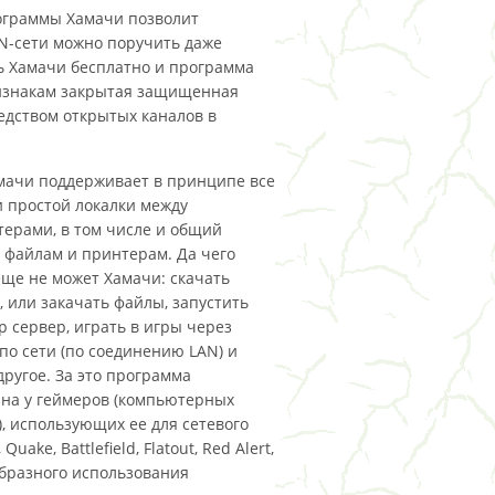
ограммы Хамачи позволит
PN-сети можно поручить даже
ь Хамачи бесплатно и программа
признакам закрытая защищенная
едством открытых каналов в
мачи поддерживает в принципе все
 простой локалки между
ерами, в том числе и общий
к файлам и принтерам. Да чего
еще не может Хамачи: скачать
, или закачать файлы, запустить
tp сервер, играть в игры через
по сети (по соединению LAN) и
другое. За это программа
на у геймеров (компьютерных
), использующих ее для сетевого
uake, Battlefield, Flatout, Red Alert,
образного использования