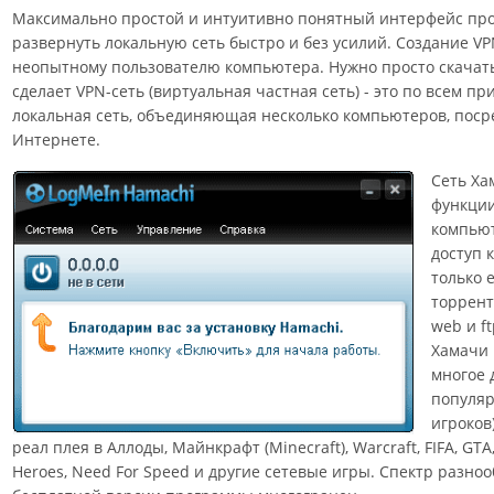
Максимально простой и интуитивно понятный интерфейс пр
развернуть локальную сеть быстро и без усилий. Создание V
неопытному пользователю компьютера. Нужно просто скачат
сделает VPN-сеть (виртуальная частная сеть) - это по всем 
локальная сеть, объединяющая несколько компьютеров, поср
Интернете.
Сеть Ха
функции
компьют
доступ 
только 
торрент
web и f
Хамачи 
многое 
популяр
игроков
реал плея в Аллоды, Mайнкрафт (Minecraft), Warcraft, FIFA, GTA, Q
Heroes, Need For Speed и другие сетевые игры. Спектр разно