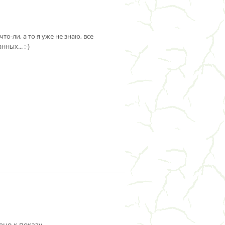
о-ли, а то я уже не знаю, все
ных... :-)
но к показу.