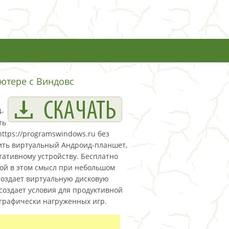
ютере с Виндовс
4-
ть
https://programswindows.ru без
чить виртуальный Андроид-планшет,
тативному устройству. Бесплатно
кой в этом смысл при небольшом
 создает виртуальную дисковую
 создает условия для продуктивной
графически нагруженных игр.