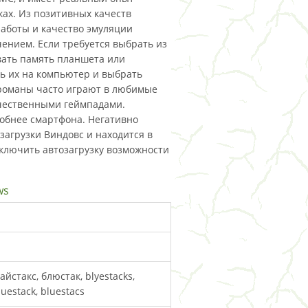
ках. Из позитивных качеств
работы и качество эмуляции
ением. Если требуется выбрать из
вать память планшета или
ь их на компьютер и выбрать
громаны часто играют в любимые
чественными геймпадами.
обнее смартфона. Негативно
загрузки Виндовс и находится в
тключить автозагрузку возможности
ws
айстакс, блюстак, blyestacks,
luestack, bluestacs