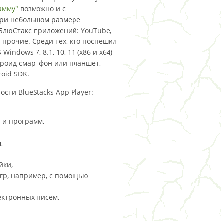
амму"
возможно и с
 при небольшом размере
 БлюСтакс приложений: YouTube,
и прочие. Среди тех, кто поспешил
ndows 7, 8.1, 10, 11 (x86 и x64)
роид смартфон или планшет,
roid SDK.
ти BlueStacks App Player:
 и программ,
,
йки,
гр, например, с помощью
ектронных писем,