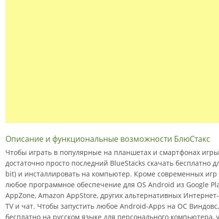
Описание и функциональные возможности БлюСтакс
Чтобы играть в популярные на планшетах и смартфонах игры ч
достаточно просто последний BlueStacks скачать бесплатно для W
bit) и инсталлировать на компьютер. Кроме современных игр
любое программное обеспечение для OS Android из Google Pla
AppZone, Amazon AppStore, других альтернативных Интернет-
TV и чат. Чтобы запустить любое Android-Apps на ОС Виндовс
бесплатно на русском языке для персонального компьютера, 