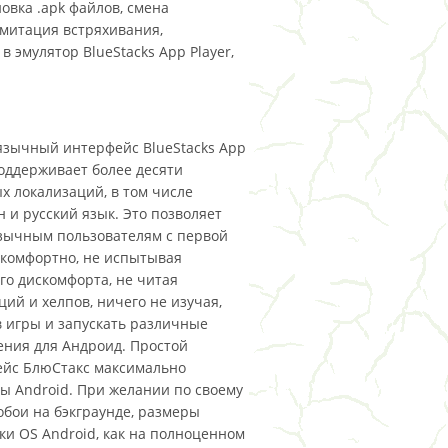
овка .apk файлов, смена
имитация встряхивания,
 эмулятор BlueStacks App Player,
зычный интерфейс BlueStacks App
поддерживает более десяти
х локализаций, в том числе
н и русский язык. Это позволяет
зычным пользователям с первой
комфортно, не испытывая
го дискомфорта, не читая
ций и хелпов, ничего не изучая,
в игры и запускать различные
ния для Андроид. Простой
йс БлюСтакс максимально
ы Android. При желании по своему
обои на бэкграунде, размеры
ки OS Android, как на полноценном