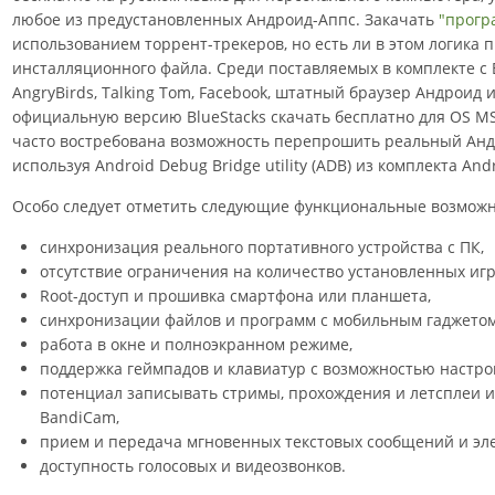
любое из предустановленных Андроид-Аппс. Закачать
"прогр
использованием торрент-трекеров, но есть ли в этом логика
инсталляционного файла. Среди поставляемых в комплекте с
AngryBirds, Talking Tom, Facebook, штатный браузер Андроид 
официальную версию BlueStacks скачать бесплатно для OS MS Wi
часто востребована возможность перепрошить реальный Анд
используя Android Debug Bridge utility (ADB) из комплекта And
Особо следует отметить следующие функциональные возможнос
синхронизация реального портативного устройства с ПК,
отсутствие ограничения на количество установленных игр
Root-доступ и прошивка смартфона или планшета,
синхронизации файлов и программ с мобильным гаджетом
работа в окне и полноэкранном режиме,
поддержка геймпадов и клавиатур с возможностью настро
потенциал записывать стримы, прохождения и летсплеи и
BandiCam,
прием и передача мгновенных текстовых сообщений и эл
доступность голосовых и видеозвонков.