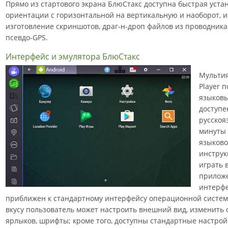
Прямо из стартового экрана БлюСтакс доступна быстрая устан
ориентации с горизонтальной на вертикальную и наоборот, 
изготовление скриншотов, драг-н-дроп файлов из проводника в
псевдо-GPS.
Интерфейс и эмулятора БлюСтакс
Мультия
Player 
языковы
доступе
русскоя
минуты 
языково
инструк
играть 
приложе
интерфе
приближен к стандартному интерфейсу операционной систем
вкусу пользователь может настроить внешний вид, изменить 
ярлыков, шрифты; кроме того, доступны стандартные настрой