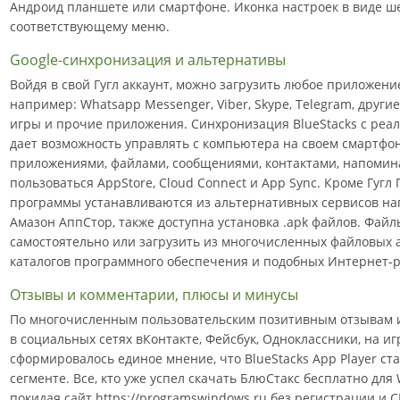
Андроид планшете или смартфоне. Иконка настроек в виде ше
соответствующему меню.
Google-синхронизация и альтернативы
Войдя в свой Гугл аккаунт, можно загрузить любое приложение
например: Whatsapp Messenger, Viber, Skype, Telegram, други
игры и прочие приложения. Синхронизация BlueStacks с реал
дает возможность управлять с компьютера на своем смартфо
приложениями, файлами, сообщениями, контактами, напоми
пользоваться AppStore, Cloud Connect и App Sync. Кроме Гугл
программы устанавливаются из альтернативных сервисов на
Амазон АппСтор, также доступна установка .apk файлов. Файл
самостоятельно или загрузить из многочисленных файловых а
каталогов программного обеспечения и подобных Интернет-р
Отзывы и комментарии, плюсы и минусы
По многочисленным пользовательским позитивным отзывам и
в социальных сетях вКонтакте, Фейсбук, Одноклассники, на и
сформировалось единое мнение, что BlueStacks App Player ст
сегменте. Все, кто уже успел скачать БлюСтакс бесплатно для Wi
покидая сайт https://programswindows.ru без регистрации и 