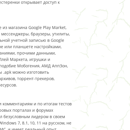
стеренки открывает доступ к
 из магазина Google Play Market,
е мессенджеры, браузеры, утилиты,
ьной учетной записью в Google
не или планшете настройками,
наниями, прочими данными,
 Плей Маркета, игрушки и
подобие Мобогения, АМД АппЗон,
ы .apk можно изготовить
рхивов, торрент-трекеров,
есурсов.
 комментариям и по итогам тестов
гровых порталах и форумах
ал безусловным лидером в своем
ndows 7, 8.1, 10, 11 на русском, не
СМС, и имеет реальный опыт