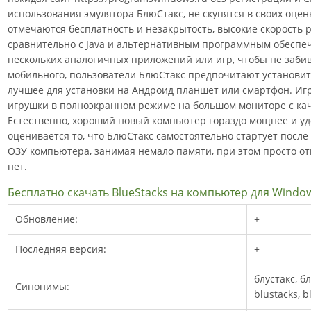
использования эмулятора БлюСтакс, не скупятся в своих оцен
отмечаются бесплатность и незакрытость, высокие скорость 
сравнительно с Java и альтернативным программным обеспеч
нескольких аналогичных приложений или игр, чтобы не заби
мобильного, пользователи БлюСтакс предпочитают установит
лучшее для установки на Андроид планшет или смартфон. И
игрушки в полноэкранном режиме на большом мониторе с ка
Естественно, хороший новый компьютер гораздо мощнее и уд
оценивается то, что БлюСтакс самостоятельно стартует после 
ОЗУ компьютера, занимая немало памяти, при этом просто о
нет.
Бесплатно скачать BlueStacks на компьютер для Windo
Обновление:
+
Последняя версия:
+
блустакс, бл
Синонимы:
blustacks, b