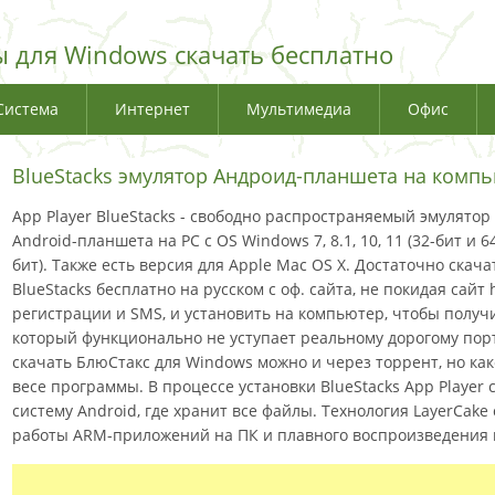
 для Windows скачать бесплатно
Система
Интернет
Мультимедиа
Офис
BlueStacks эмулятор Андроид-планшета на компь
App Player BlueStacks - свободно распространяемый эмулятор
Android-планшета на PC с OS Windows 7, 8.1, 10, 11 (32-бит и 6
бит). Также есть версия для Apple Mac OS X. Достаточно скача
BlueStacks бесплатно на русском с оф. сайта, не покидая сайт 
регистрации и SMS, и установить на компьютер, чтобы полу
который функционально не уступает реальному дорогому пор
скачать БлюСтакс для Windows можно и через торрент, но ка
весе программы. В процессе установки BlueStacks App Player
систему Android, где хранит все файлы. Технология LayerCake
работы ARM-приложений на ПК и плавного воспроизведения 