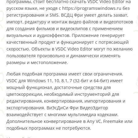
программы, стоит бесплатно скачать VSDC Video Editor на
русском языке, не уходя с https://programswindows.ru без
регистрирования и SMS. ВСДЦ Фри умеет делать захват,
импорт, редактуру и монтаж видео файлов и видеопотоков
для создания фильмов и видеоклипов с применением
визуальных и аудиоэффектов. Приложение генерирует
качественный продукт и функционирует с потрясающей
скоростью. Объекты в VSDC Video Editor могут по желанию
пользователя произвольно и динамически изменять
размеры и местоположение.
Любая подобная программа имеет свои ограничения.
VSDC для Windows 11, 10, 8.1, 7 (32-бит и 64-бит) имеет
мощный функционал, достаточные средства для
цветокоррекции, необходимый инструменторий для
редактирования, конвертирования, импортирования и
экспортирования. ВиЭсДиСи Фри ВидеоЭдитор
взаимодействует с многими мультимедиа кодеками.
Дополнительное конвертирование в Any VC, Freemake или
подобных программах не потребуются.