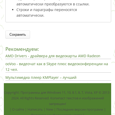
автоматически преобразуются в ссылки.
Строки и параграфы переносятся
автоматически.
Рекомендуем:
AMD Drivers - драйвера для видеокарты AMD Radeon
ooVoo - видеочат как в Skype плюс видеоконференции на
12 чел.
Мультимедиа плеер KMPlayer – лучший
Copyright: Программы для Windows 11, 10, 8.1, 8, 7, Vista, ХР © 2013 -
2024. All Rights Reserved. Копипаст текстов и изображений
запрещен!
|
О сайте
|
Написать
|
New
|
Последние версии программ
|
Политика конфиденциальности
|