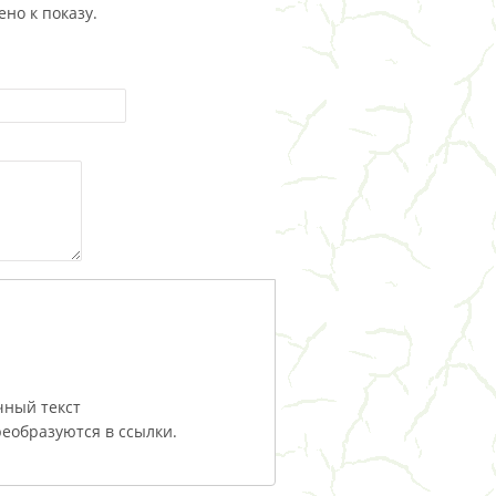
но к показу.
чный текст
еобразуются в ссылки.