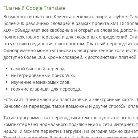
Платный Google Translate
Возможности платного Клиента несколько шире и глубже. Сам
более 200 различных словарей в рамках проекта XML Dictiona
XDXF объединяет все свободные и открытые словари. Дополн
полнотекстового перевода и для словарных определений. Эта
отсутствии соединения с интернетом. Платный переводчик та
Одновременно можно установить неограниченное количество
доступно более 200. Кроме словарей, к достоинствам платной 
самый быстрый перевод,
интегрированный поиск Wiki,
изучение незнакомых слов,
горячие клавиши для перевода.
Есть сайт, принимающий пластиковые и электронные карты, 
банковские переводы, также возможны и другие способы опла
Такие программы, как переводчики текстов нужны не всем, но
компьютере без нормального подключения к сети интернет, т
нашли, и можете перейти к загрузке. На сегодня можно скачать
Translate в английской версии. К небольшому сожалению, мен