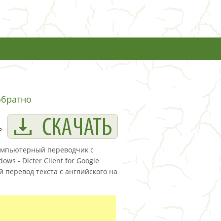
обратно
ь
омпьютерный переводчик с
ws - Dicter Client for Google
й перевод текста с английского на