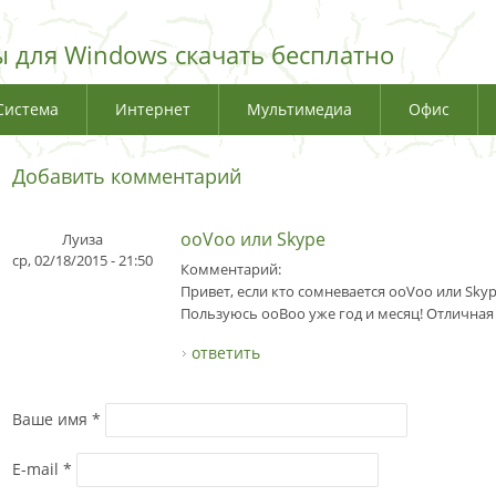
 для Windows скачать бесплатно
Система
Интернет
Мультимедиа
Офис
Добавить комментарий
ooVoo или Skype
Луиза
ср, 02/18/2015 - 21:50
Комментарий:
Привет, если кто сомневается ooVoo или Sky
Пользуюсь ооВоо уже год и месяц! Отличная
ответить
Ваше имя
*
E-mail
*