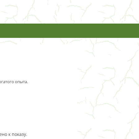
огатого опыта.
но к показу.