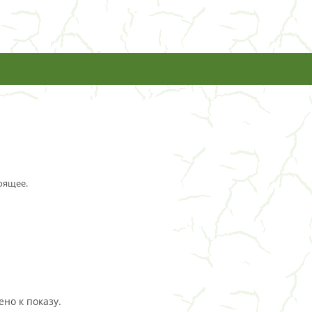
оящее.
но к показу.