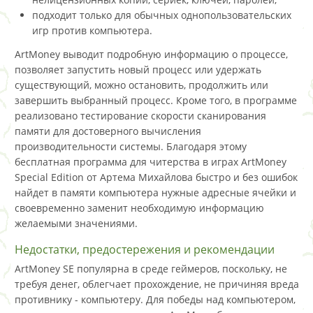
подходит только для обычных однопользовательских
игр против компьютера.
ArtMoney выводит подробную информацию о процессе,
позволяет запустить новый процесс или удержать
существующий, можно остановить, продолжить или
завершить выбранный процесс. Кроме того, в программе
реализовано тестирование скорости сканирования
памяти для достоверного вычисления
производительности системы. Благодаря этому
бесплатная программа для читерства в играх ArtMoney
Special Edition от Артема Михайлова быстро и без ошибок
найдет в памяти компьютера нужные адресные ячейки и
своевременно заменит необходимую информацию
желаемыми значениями.
Недостатки, предостережения и рекомендации
ArtMoney SE популярна в среде геймеров, поскольку, не
требуя денег, облегчает прохождение, не причиняя вреда
противнику - компьютеру. Для победы над компьютером,