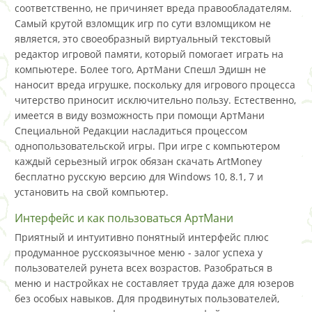
соответственно, не причиняет вреда правообладателям.
Самый крутой взломщик игр по сути взломщиком не
является, это своеобразный виртуальный текстовый
редактор игровой памяти, который помогает играть на
компьютере. Более того, АртМани Спешл Эдишн не
наносит вреда игрушке, поскольку для игрового процесса
читерство приносит исключительно пользу. Естественно,
имеется в виду возможность при помощи АртМани
Специальной Редакции насладиться процессом
однопользовательской игры. При игре с компьютером
каждый серьезный игрок обязан скачать ArtMoney
бесплатно русскую версию для Windows 10, 8.1, 7 и
установить на свой компьютер.
Интерфейс и как пользоваться АртМани
Приятный и интуитивно понятный интерфейс плюс
продуманное русскоязычное меню - залог успеха у
пользователей рунета всех возрастов. Разобраться в
меню и настройках не составляет труда даже для юзеров
без особых навыков. Для продвинутых пользователей,