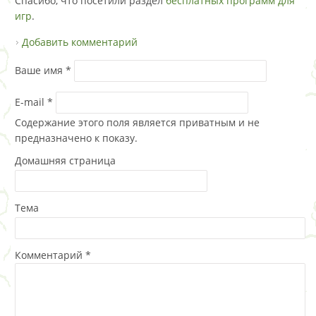
Спасибо, что посетили раздел
бесплатных программ для
игр
.
Добавить комментарий
Ваше имя
*
E-mail
*
Содержание этого поля является приватным и не
предназначено к показу.
Домашняя страница
Тема
Комментарий
*