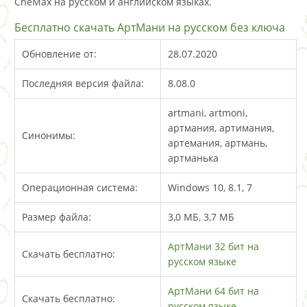
CheMax на русском и английском языках.
Бесплатно скачать АртМани на русском без ключа
Обновление от:
28.07.2020
Последняя версия файла:
8.08.0
artmani, artmoni,
артмания, артимания,
Синонимы:
артемания, артмань,
артманька
Операционная система:
Windows 10, 8.1, 7
Размер файла:
3,0 МБ, 3,7 МБ
АртМани 32 бит на
Скачать бесплатно:
русском языке
АртМани 64 бит на
Скачать бесплатно:
русском языке