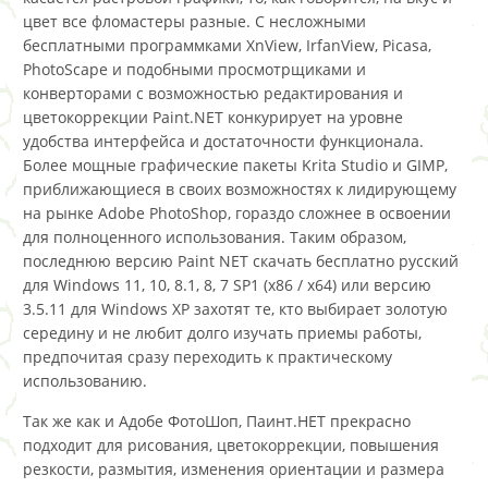
цвет все фломастеры разные. С несложными
бесплатными программками XnView, IrfanView, Picasa,
PhotoScape и подобными просмотрщиками и
конверторами с возможностью редактирования и
цветокоррекции Paint.NET конкурирует на уровне
удобства интерфейса и достаточности функционала.
Более мощные графические пакеты Krita Studio и GIMP,
приближающиеся в своих возможностях к лидирующему
на рынке Adobe PhotoShop, гораздо сложнее в освоении
для полноценного использования. Таким образом,
последнюю версию Paint NET скачать бесплатно русский
для Windows 11, 10, 8.1, 8, 7 SP1 (x86 / x64) или версию
3.5.11 для Windows XP захотят те, кто выбирает золотую
середину и не любит долго изучать приемы работы,
предпочитая сразу переходить к практическому
использованию.
Так же как и Адобе ФотоШоп, Паинт.НЕТ прекрасно
подходит для рисования, цветокоррекции, повышения
резкости, размытия, изменения ориентации и размера