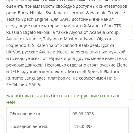
оценить приемлемость свободно доступных синтезаторов
речи Boris, Nicolai, Svetlana от Lernout & Hauspie TruVoice
Text-to-Spech Engine. Для SAPI5 достойны внимания
следующие синтезаторы: знаменитый Acapela Elan TTS
Russian Digalo Nikolai, а также Alyona от Acapela Group,
Алена от Nuance, Tatyana и Maxim от Ivona, Olga от
Loquendo TTS, Katerina от ScanSoft RealSpeak, Igor от
UkrVox, русские Алена и Иван, не очень внятные мужской
и псевдо унисекс от eSpeak и ряд других менее известных
речевых движков. Несколько отдельно стоят русские Elena
и TELE, идущие в комплекте с Microsoft Speech Platform -
Runtime Languages, платформе, не совместимой ни с
SAPI4, ни с SAPI5.
Балаболка скачать бесплатно и русские голоса к
ней
Обновление от:
08.06.2025
Последняя версия:
2.15.0.898