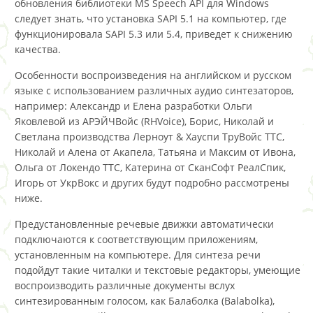
обновления библиотеки MS Speech API для Windows
следует знать, что установка SAPI 5.1 на компьютер, где
функционировала SAPI 5.3 или 5.4, приведет к снижению
качества.
Особенности воспроизведения на английском и русском
языке с использованием различных аудио синтезаторов,
например: Александр и Елена разработки Ольги
Яковлевой из АРЭЙЧВойс (RHVoice), Борис, Николай и
Светлана производства Лерноут & Хауспи ТруВойс ТТС,
Николай и Алена от Акапела, Татьяна и Максим от Ивона,
Ольга от Локендо ТТС, Катерина от СканСофт РеалСпик,
Игорь от УкрВокс и других будут подробно рассмотрены
ниже.
Предустановленные речевые движки автоматически
подключаются к соответствующим приложениям,
установленным на компьютере. Для синтеза речи
подойдут такие читалки и текстовые редакторы, умеющие
воспроизводить различные документы вслух
синтезированным голосом, как Балаболка (Balabolka),