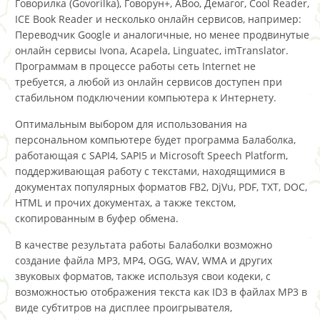
Говорилка (Govorilka), Говорун+, ABoo, Демагог, Cool Reader,
ICE Book Reader и несколько онлайн сервисов, например:
Переводчик Google и аналогичные, но менее продвинутые
онлайн сервисы Ivona, Acapela, Linguatec, imTranslator.
Программам в процессе работы сеть Internet не
требуется, а любой из онлайн сервисов доступен при
стабильном подключении компьютера к Интернету.
Оптимальным выбором для использования на
персональном компьютере будет программа Балаболка,
работающая с SAPI4, SAPI5 и Microsoft Speech Platform,
поддерживающая работу с текстами, находящимися в
документах популярных форматов FB2, DjVu, PDF, TXT, DOC,
HTML и прочих документах, а также текстом,
скопированным в буфер обмена.
В качестве результата работы Балаболки возможно
создание файла MP3, MP4, OGG, WAV, WMA и других
звуковых форматов, также используя свои кодеки, с
возможностью отображения текста как ID3 в файлах MP3 в
виде субтитров на дисплее проигрывателя,