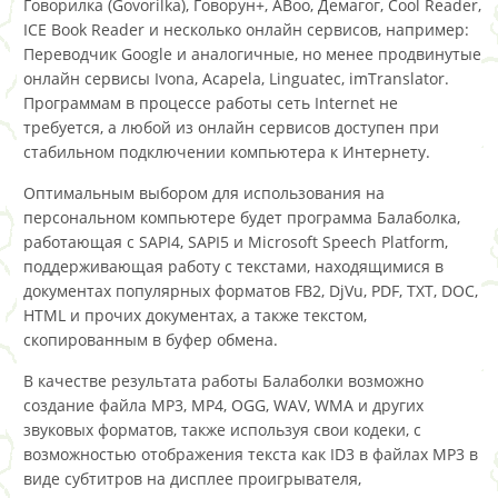
Говорилка (Govorilka), Говорун+, ABoo, Демагог, Cool Reader,
ICE Book Reader и несколько онлайн сервисов, например:
Переводчик Google и аналогичные, но менее продвинутые
онлайн сервисы Ivona, Acapela, Linguatec, imTranslator.
Программам в процессе работы сеть Internet не
требуется, а любой из онлайн сервисов доступен при
стабильном подключении компьютера к Интернету.
Оптимальным выбором для использования на
персональном компьютере будет программа Балаболка,
работающая с SAPI4, SAPI5 и Microsoft Speech Platform,
поддерживающая работу с текстами, находящимися в
документах популярных форматов FB2, DjVu, PDF, TXT, DOC,
HTML и прочих документах, а также текстом,
скопированным в буфер обмена.
В качестве результата работы Балаболки возможно
создание файла MP3, MP4, OGG, WAV, WMA и других
звуковых форматов, также используя свои кодеки, с
возможностью отображения текста как ID3 в файлах MP3 в
виде субтитров на дисплее проигрывателя,