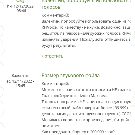
Валентин, попробуйте использовать од
Oleg
пн, 12/12/2022
голосов
- 08:46
Комментарий:
Валентин, попробуйте использовать один из гол
RHVoice. По качеству - не хуже. Возможно, ваша 
решится. Из плюсов - для русских голосов RHVoi
изменять ударения. Пожалуйста, отпишитесь здес
будут результаты.
ответить
Размер звукового файла
Валентин
вс, 12/11/2022 -
Комментарий:
15:45
Может, кто знает, хотя это относится НЕ только к
Голосовой движок - ivona Максим.
Так вот, программа НЕ записывает на диск звуко
если текстовый файл содержит более 199 999 (сто
девять тысяч девятьсот девяноста девять) СЛОВ.
Менялась скорость воспроизведения, битрейт - 
помогает.
Как преодолеть барьер в 200 000 слов?