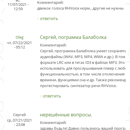
вс,
Комментарий:
11/07/2021 -
движок голоса RHVoice норм., другие не нужны
12:59
ответить
Сергей, пограмма Балаболка
Oleg
чт, 07/22/2021
Комментарий:
- 05:12
Сергей, программа Балаболка умеет сохранять т
аудиофайлы (WAV, MP3, MP4, WMA и др.). В том ч
формате LRC или в тегах ID3 в файлах MP3. Это п
использовать для прослушивания плеер с любой
функциональностью, в том числе отключения чт
времени, функциями сна и др. Также рекоменду
протестировать синтезатор речи RHVoice.
ответить
нерешённые вопросы.
Сергей
ср, 07/21/2021
Комментарий:
- 23:08
здравы будьте! Давно пользуюсь вашей програ