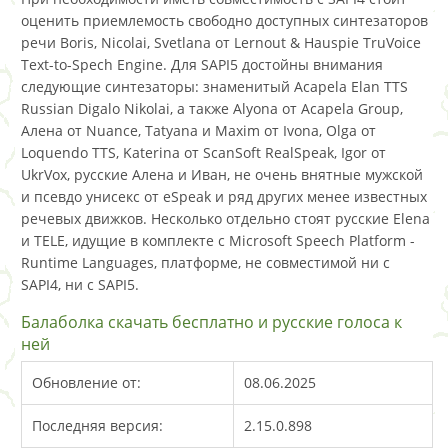
оценить приемлемость свободно доступных синтезаторов
речи Boris, Nicolai, Svetlana от Lernout & Hauspie TruVoice
Text-to-Spech Engine. Для SAPI5 достойны внимания
следующие синтезаторы: знаменитый Acapela Elan TTS
Russian Digalo Nikolai, а также Alyona от Acapela Group,
Алена от Nuance, Tatyana и Maxim от Ivona, Olga от
Loquendo TTS, Katerina от ScanSoft RealSpeak, Igor от
UkrVox, русские Алена и Иван, не очень внятные мужской
и псевдо унисекс от eSpeak и ряд других менее известных
речевых движков. Несколько отдельно стоят русские Elena
и TELE, идущие в комплекте с Microsoft Speech Platform -
Runtime Languages, платформе, не совместимой ни с
SAPI4, ни с SAPI5.
Балаболка скачать бесплатно и русские голоса к
ней
Обновление от:
08.06.2025
Последняя версия:
2.15.0.898