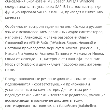
обновления библиотеки MS Speech API для Windows
следует знать, что установка SAPI 5.1 на компьютер, где
функционировала SAPI 5.3 или 5.4, приведет к снижению
качества.
Особенности воспроизведения на английском и русском
языке с использованием различных аудио синтезаторов,
например: Александр и Елена разработки Ольги
Яковлевой из АРЭЙЧВойс (RHVoice), Борис, Николай и
Светлана производства Лерноут & Хауспи ТруВойс ТТС,
Николай и Алена от Акапела, Татьяна и Максим от Ивона,
Ольга от Локендо ТТС, Катерина от СканСофт РеалСпик,
Игорь от УкрВокс и других будут подробно рассмотрены
ниже.
Предустановленные речевые движки автоматически
подключаются к соответствующим приложениям,
установленным на компьютере. Для синтеза речи
подойдут такие читалки и текстовые редакторы, умеющие
воспроизводить различные документы вслух
синтезированным голосом, как Балаболка (Balabolka),