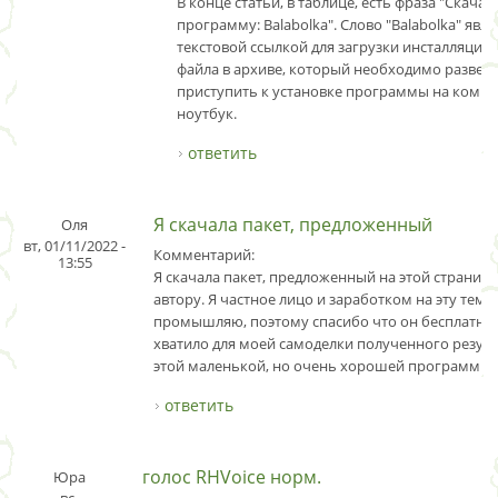
В конце статьи, в таблице, есть фраза "Скача
программу: Balabolka". Слово "Balabolka" явля
текстовой ссылкой для загрузки инсталляцио
файла в архиве, который необходимо развер
приступить к установке программы на комп
ноутбук.
ответить
Я скачала пакет, предложенный
Оля
вт, 01/11/2022 -
Комментарий:
13:55
Я скачала пакет, предложенный на этой странице
автору. Я частное лицо и заработком на эту тему
промышляю, поэтому спасибо что он бесплатны
хватило для моей самоделки полученного резуль
этой маленькой, но очень хорошей программке
ответить
голос RHVoice норм.
Юра