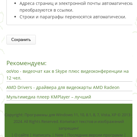
Адреса страниц и электронной почты автоматически
преобразуются в ссылки.
Строки и параграфы переносятся автоматически.
Рекомендуем:
ooVoo - видеочат как в Skype плюс видеоконференции на
12 чел.
AMD Drivers - драйвера для видеокарты AMD Radeon
Мультимедиа плеер KMPlayer – лучший
Copyright: Программы для Windows 11, 10, 8.1, 8, 7, Vista, ХР © 2013 -
2024. All Rights Reserved. Копипаст текстов и изображений
запрещен!
|
О сайте
|
Написать
|
New
|
Последние версии программ
|