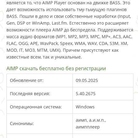
является то, что AIMP Player основан на движке BASS. Это
дает возможность использовать тму-тьмущую плагинов
BASS. Пошли в дело и свои собственные наработки (Input,
Gen, DSP от WinAmp, Last.fm. Естественно это расширяет
возможности плеера AIMP до беспредела. Поддерживается
масса аудио форматов (MP1, MP2, MP3, MPC, MP+, AC3, AAC,
FLAC, OGG, APE, WavPack, Speex, WMA, WAV, CDA, S3M, XM,
MOD, IT, MO3, MTM, UMX). Причем присутствуют как
известные всем, так и уникальные.
AIMP скачать бесплатно без регистрации
Обновление от:
09.05.2025
Последняя версия:
5.40.2675
Операционная система:
Windows
аимп, а.и.м.п.,
Синонимы:
аимпплеер