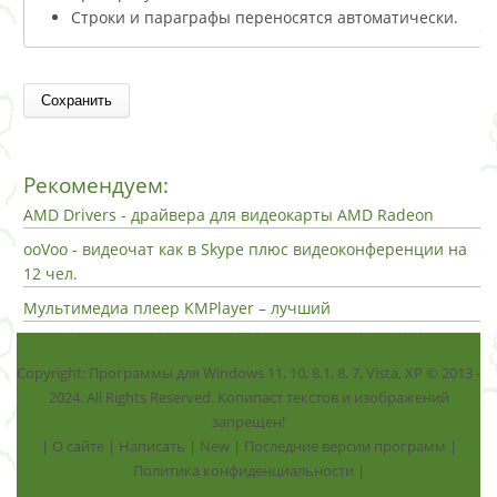
Строки и параграфы переносятся автоматически.
Рекомендуем:
AMD Drivers - драйвера для видеокарты AMD Radeon
ooVoo - видеочат как в Skype плюс видеоконференции на
12 чел.
Мультимедиа плеер KMPlayer – лучший
Copyright: Программы для Windows 11, 10, 8.1, 8, 7, Vista, ХР © 2013 -
2024. All Rights Reserved. Копипаст текстов и изображений
запрещен!
|
О сайте
|
Написать
|
New
|
Последние версии программ
|
Политика конфиденциальности
|