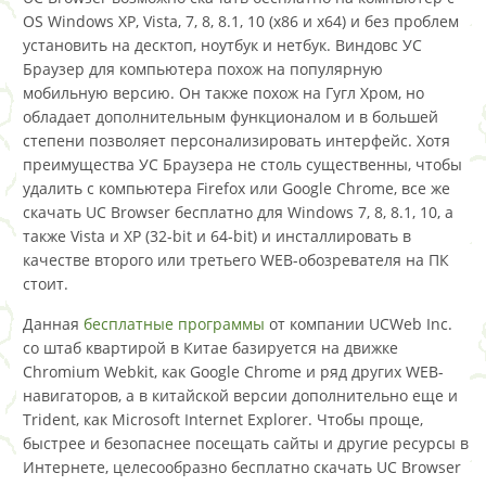
OS Windows XP, Vista, 7, 8, 8.1, 10 (x86 и x64) и без проблем
установить на десктоп, ноутбук и нетбук. Виндовс УС
Браузер для компьютера похож на популярную
мобильную версию. Он также похож на Гугл Хром, но
обладает дополнительным функционалом и в большей
степени позволяет персонализировать интерфейс. Хотя
преимущества УС Браузера не столь существенны, чтобы
удалить с компьютера Firefox или Google Chrome, все же
скачать UC Browser бесплатно для Windows 7, 8, 8.1, 10, а
также Vista и XP (32-bit и 64-bit) и инсталлировать в
качестве второго или третьего WEB-обозревателя на ПК
стоит.
Данная
бесплатные программы
от компании UCWeb Inc.
со штаб квартирой в Китае базируется на движке
Chromium Webkit, как Google Chrome и ряд других WEB-
навигаторов, а в китайской версии дополнительно еще и
Trident, как Microsoft Internet Explorer. Чтобы проще,
быстрее и безопаснее посещать сайты и другие ресурсы в
Интернете, целесообразно бесплатно скачать UC Browser