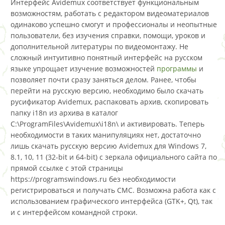
Интерфейс Avidemux соответствует функциональным
возможностям, работать с редактором видеоматериалов
одинаково успешно смогут и профессионалы и неопытные
пользователи, без изучения справки, помощи, уроков и
дополнительной литературы по видеомонтажу. Не
сложный интуитивно понятный интерфейс на русском
языке упрощает изучение возможностей
программы
и
позволяет почти сразу заняться делом. Ранее, чтобы
перейти на русскую версию, необходимо было скачать
русификатор Avidemux, распаковать архив, скопировать
папку i18n из архива в каталог
C:\ProgramFiles\Avidemux\i18n\ и активировать. Теперь
необходимости в таких манипуляциях нет, достаточно
лишь скачать русскую версию Avidemux для Windows 7,
8.1, 10, 11 (32-bit и 64-bit) с зеркала официального сайта по
прямой ссылке с этой страницы
https://programswindows.ru без необходимости
регистрироваться и получать СМС. Возможна работа как с
использованием графического интерфейса (GTK+, Qt), так
и с интерфейсом командной строки.