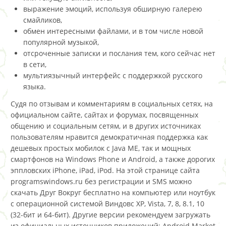
выражение эмоций, используя обширную галерею
смайликов,
обмен интересными файлами, и в том числе новой
популярной музыкой,
отсроченные записки и послания тем, кого сейчас нет
в сети,
мультиязычный интерфейс с поддержкой русского
языка.
Судя по отзывам и комментариям в социальных сетях, на
официальном сайте, сайтах и форумах, посвященных
общению и социальным сетям, и в других источниках
пользователям нравится демократичная поддержка как
дешевых простых мобилок с Java ME, так и мощных
смартфонов на Windows Phone и Android, а также дорогих
эппловских iPhone, iPad, iPod. На этой странице сайта
programswindows.ru без регистрации и SMS можно
скачать Друг Вокруг бесплатно на компьютер или ноутбук
с операционной системой Виндовс XP, Vista, 7, 8, 8.1, 10
(32-бит и 64-бит). Другие версии рекомендуем загружать
из официальных источников приложений: Android Market,