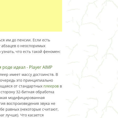
ся им до пенсии. Если есть
у абзацев о неоспоримых
 узнать, что есть такой феномен:
 роде идеал - Player AIMP
еер имеет массу достоинств. В
очередь это принципиально
ющаяся от стандартных
плееров
в
сторону 32-битная обработка
Такая модифицированная
гия воспроизведения звука не
ебе равных (некоторые считают,
bar лучше). Что касается