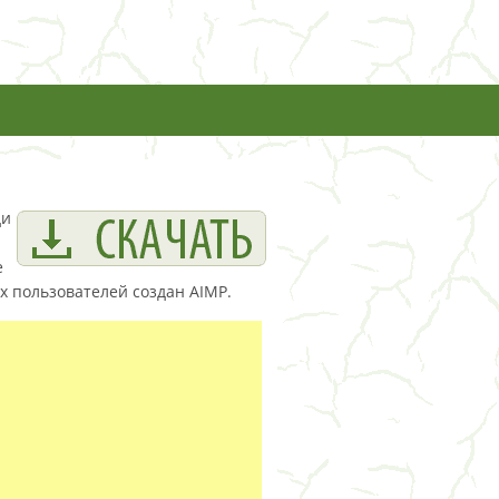
ди
е
х пользователей создан AIMP.