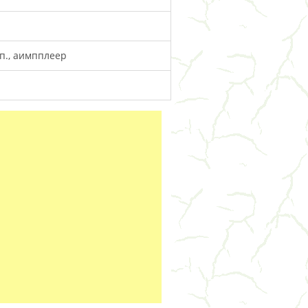
.п., аимпплеер