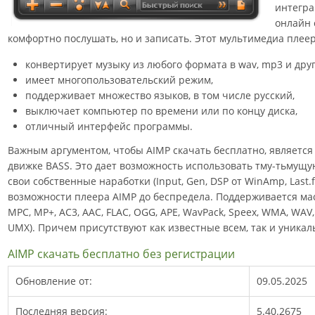
интегра
онлайн 
комфортно послушать, но и записать. Этот мультимедиа плеер
конвертирует музыку из любого формата в wav, mp3 и дру
имеет многопользовательский режим,
поддерживает множество языков, в том числе русский,
выключает компьютер по времени или по концу диска,
отличный интерфейс программы.
Важным аргументом, чтобы AIMP скачать бесплатно, является т
движке BASS. Это дает возможность использовать тму-тьмущу
свои собственные наработки (Input, Gen, DSP от WinAmp, Last
возможности плеера AIMP до беспредела. Поддерживается мас
MPC, MP+, AC3, AAC, FLAC, OGG, APE, WavPack, Speex, WMA, WAV
UMX). Причем присутствуют как известные всем, так и уникал
AIMP скачать бесплатно без регистрации
Обновление от:
09.05.2025
Последняя версия:
5.40.2675