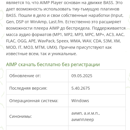
является то, что AIMP Player основан на движке BASS. Это
дает возможность использовать тму-тьмущую плагинов
BASS. Пошли в дело и свои собственные наработки (Input,
Gen, DSP от WinAmp, Last.fm. Естественно это расширяет
возможности плеера AIMP до беспредела. Поддерживается
масса аудио форматов (MP1, MP2, MP3, MPC, MP+, AC3, AAC,
FLAC, OGG, APE, WavPack, Speex, WMA, WAV, CDA, S3M, XM,
MOD, IT, MO3, MTM, UMX). Причем присутствуют как
известные всем, так и уникальные.
AIMP скачать бесплатно без регистрации
Обновление от:
09.05.2025
Последняя версия:
5.40.2675
Операционная система:
Windows
аимп, а.и.м.п.,
Синонимы:
аимпплеер