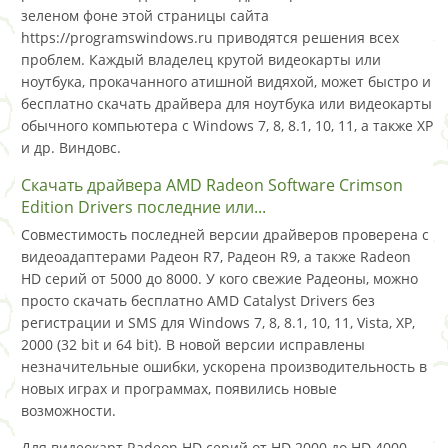
зеленом фоне этой страницы сайта
https://programswindows.ru приводятся решения всех
проблем. Каждый владелец крутой видеокарты или
ноутбука, прокачанного атишной видяхой, может быстро и
бесплатно скачать драйвера для ноутбука или видеокарты
обычного компьютера с Windows 7, 8, 8.1, 10, 11, а также XP
и др. Виндовс.
Скачать драйвера AMD Radeon Software Crimson
Edition Drivers последние или...
Совместимость последней версии драйверов проверена с
видеоадаптерами Радеон R7, Радеон R9, а также Radeon
HD серий от 5000 до 8000. У кого свежие Радеоны, можно
просто скачать бесплатно AMD Catalyst Drivers без
регистрации и SMS для Windows 7, 8, 8.1, 10, 11, Vista, XP,
2000 (32 bit и 64 bit). В новой версии исправлены
незначительные ошибки, ускорена производительность в
новых играх и программах, появились новые
возможности.
Для видеокарт Radeon HD серий от HD 2000 до HD 4000