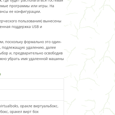
, где будет располагаться гостевая
димые программы или игры. На
ансы ее конфигурации.
ерческого пользования) вынесены
иренная поддержка USB и
и, поскольку формально это один-
, подлежащую удалению, далее
ыбор и, предварительно освободив
можно убрать имя удаленной машины
о
 virtualboks, оракле виртуальбокс,
бокс, оракел вирт бох