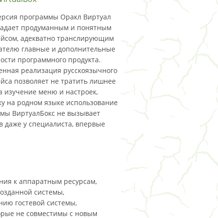
ерсия программы Оракл Виртуал
ладает продуманным и понятным
йсом, адекватно транслирующим
ателю главные и дополнительные
ости программного продукта.
енная реализация русскоязычного
йса позволяет не тратить лишнее
а изучение меню и настроек,
ку на родном языке использование
мы ВиртуалБокс не вызывает
в даже у специалиста, впервые
ания к аппаратным ресурсам,
созданной системы,
нию гостевой системы,
орые не совместимы с новым