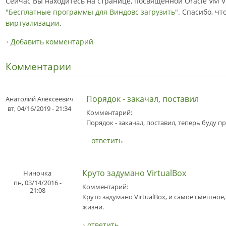
Сейчас Вы находитесь на странице, посвященной Oracle VM Vi
"Бесплатные программы для Виндовс загрузить"
. Спасибо, ч
виртуализации
.
Добавить комментарий
Комментарии
Порядок - закачал, поставил
Анатолий Алексеевич
вт, 04/16/2019 - 21:34
Комментарий:
Порядок - закачал, поставил, теперь буду п
ответить
Круто задумано VirtualBox
Ниночка
пн, 03/14/2016 -
Комментарий:
21:08
Круто задумано VirtualBox, и самое смешное, 
жизни.
ответить