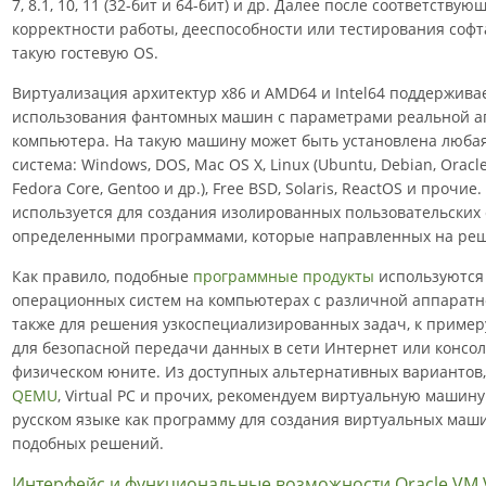
7, 8.1, 10, 11 (32-бит и 64-бит) и др. Далее после соответств
корректности работы, дееспособности или тестирования софт
такую гостевую OS.
Виртуализация архитектур x86 и AMD64 и Intel64 поддержива
использования фантомных машин с параметрами реальной а
компьютера. На такую машину может быть установлена люба
система: Windows, DOS, Mac OS X, Linux (Ubuntu, Debian, Oracle 
Fedora Core, Gentoo и др.), Free BSD, Solaris, ReactOS и прочи
используется для создания изолированных пользовательских
определенными программами, которые направленных на реш
Как правило, подобные
программные продукты
используются
операционных систем на компьютерах с различной аппаратн
также для решения узкоспециализированных задач, к приме
для безопасной передачи данных в сети Интернет или консо
физическом юните. Из доступных альтернативных вариантов, 
QEMU
, Virtual PC и прочих, рекомендуем виртуальную машину 
русском языке как программу для создания виртуальных маши
подобных решений.
Интерфейс и функциональные возможности Oracle VM V