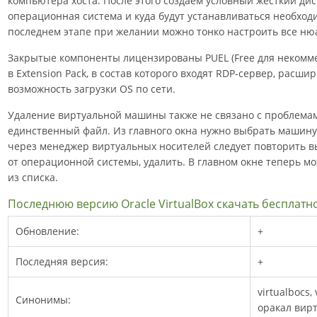
компьютера хоста. После этого создаем условный жесткий диск
операционная система и куда будут устанавливаться необхо
последнем этапе при желании можно тонко настроить все ню
Закрытые компоненты лицензированы PUEL (Free для некомм
в Extension Pack, в состав которого входят RDP-сервер, расш
возможность загрузки OS по сети.
Удаление виртуальной машины также не связано с проблемам
единственный файл. Из главного окна нужно выбрать машину
через менеджер виртуальных носителей следует повторить в
от операционной системы, удалить. В главном окне теперь 
из списка.
Последнюю версию Oracle VirtualBox скачать бесплатн
Обновление:
+
Последняя версия:
+
virtualboсs,
Синонимы:
оракал вирт