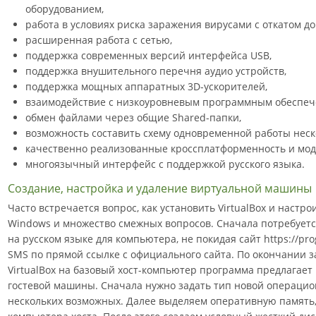
оборудованием,
работа в условиях риска заражения вирусами с откатом д
расширенная работа с сетью,
поддержка современных версий интерфейса USB,
поддержка внушительного перечня аудио устройств,
поддержка мощных аппаратных 3D-ускорителей,
взаимодействие с низкоуровневым программным обеспече
обмен файлами через общие Shared-папки,
возможность составить схему одновременной работы неск
качественно реализованные кроссплатформенность и мод
многоязычный интерфейс с поддержкой русского языка.
Создание, настройка и удаление виртуальной машины
Часто встречается вопрос, как установить VirtualBox и наст
Windows и множество смежных вопросов. Сначала потребуетс
на русском языке для компьютера, не покидая сайт https://p
SMS по прямой ссылке с официального сайта. По окончании з
VirtualBox на базовый хост-компьютер программа предлагает
гостевой машины. Сначала нужно задать тип новой операцио
нескольких возможных. Далее выделяем оперативную память