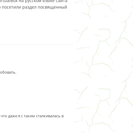
rtualBox на русском языке сайта
то посетили раздел посвященный
робовать.
что даже я с таким сталкивалась в