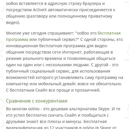
ооВоо вставляется в адресную строку браузера и
посредством ActiveX автоматически присоединяется к
общению (разговору или полноценному приватному
видео).
Многие уже сегодня спрашивают: "ооВоо это
бесплатная
программа
или публичный сервис?" С одной стороны, это
инновационная бесплатная программа для видео-
общения посредством сети Интернет, работающая в
режиме реального времени и позволяющая общаться
один на один или с несколькими людьми. С другой - это
публичный социальный сервис, для использования
возможностей которого устанавливать саму программу на
компьютер или мобильный девайс вовсе не обязательно.
С бесплатным Скайп все проще и прозаичней.
Сравнение с конкурентами
Во многом ooVoo - это дешевая альтернатива Skype. И те
кто успел бесплатно скачать Скайп и пообщаться с
друзьями знают все плюсы и минусы. Бесплатная
видеконференция до 12 участников в ooVoo (в Skype от