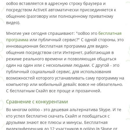
ооВоо вставляется в адресную строку браузера и
посредством ActiveX автоматически присоединяется к
общению (разговору или полноценному приватному
видео).
Многие уже сегодня спрашивают: "ооВоо это
бесплатная
программа
или публичный сервис?" С одной стороны, это
инновационная бесплатная программа для видео-
общения посредством сети Интернет, работающая в
режиме реального времени и позволяющая общаться
один на один или с несколькими людьми. С другой - это
публичный социальный сервис, для использования
возможностей которого устанавливать саму программу на
компьютер или мобильный девайс вовсе не обязательно.
С бесплатным Скайп все проще и прозаичней.
Сравнение с конкурентами
Во многом ooVoo - это дешевая альтернатива Skype. И те
кто успел бесплатно скачать Скайп и пообщаться с
друзьями знают все плюсы и минусы. Бесплатная
видеконференция до 12 участников в ooVoo (в Skype от