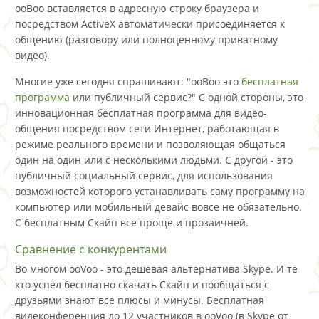
ооВоо вставляется в адресную строку браузера и
посредством ActiveX автоматически присоединяется к
общению (разговору или полноценному приватному
видео).
Многие уже сегодня спрашивают: "ооВоо это
бесплатная
программа
или публичный сервис?" С одной стороны, это
инновационная бесплатная программа для видео-
общения посредством сети Интернет, работающая в
режиме реального времени и позволяющая общаться
один на один или с несколькими людьми. С другой - это
публичный социальный сервис, для использования
возможностей которого устанавливать саму программу на
компьютер или мобильный девайс вовсе не обязательно.
С бесплатным Скайп все проще и прозаичней.
Сравнение с конкурентами
Во многом ooVoo - это дешевая альтернатива Skype. И те
кто успел бесплатно скачать Скайп и пообщаться с
друзьями знают все плюсы и минусы. Бесплатная
видеконференция до 12 участников в ooVoo (в Skype от