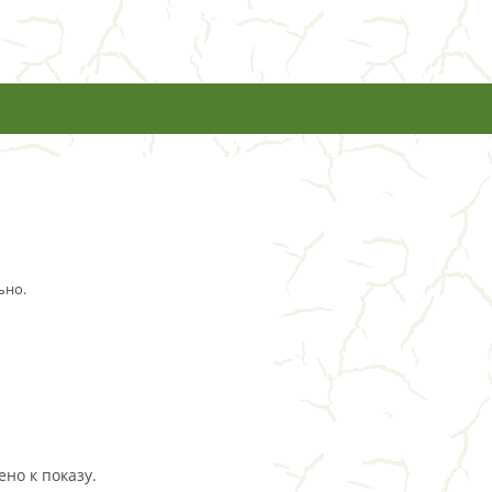
ьно.
но к показу.