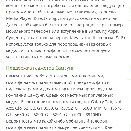
компьютер может потребоваться обновление следующего
программного обеспечения: .Net Framework, Windows
Media Player, DirectX и другого до совместимых версий.
Далее необходима бесплатная регистрация через номер
мобильного телефона или вступление в Samsung Apps.
Существует как полная версия Kies, так и lite версия. Лайт
используется только для перепрошивки некоторых
моделей сотовых телефонов, поэтому рекомендуем
устанавливать полную версию.
Поддержка гаджетов Самсунг
Самсунг Киес работает с сотовыми телефонами,
смартфонами, планшетами, mp3-плеерами, фото и
видеокамерами и другим портативом производства
компании Самсунг. Среди совместимых популярных
моделей электроники отметим такие, как Galaxy Tab, Note,
Ace, Gio, S2, S3, GT 3530, GT c3752, GT i5500, Mini GT s5570,
GT s5660, GT i5800, GT i5801, GT n7000, i8910HD.
Вероятность, что какой-либо мобильный телефон,
смартфон или планшет Самсунг не совместим с Киес