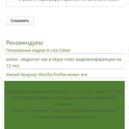
Рекомендуем:
Популярные кодеки K-Lite Codec
ooVoo - видеочат как в Skype плюс видеоконференции на
12 чел.
Умный браузер Mozilla Firefox может все
Copyright: Программы для Windows 11, 10, 8.1, 8, 7, Vista, ХР © 2013 -
2024. All Rights Reserved. Копипаст текстов и изображений
запрещен!
|
О сайте
|
Написать
|
New
|
Последние версии программ
|
Политика конфиденциальности
|