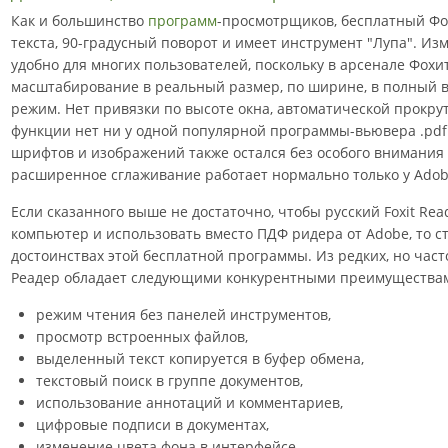
Как и большинство
программ
-просмотрщиков, бесплатный Фо
текста, 90-градусный поворот и имеет инструмент "Лупа". И
удобно для многих пользователей, поскольку в арсенале Фох
масштабирование в реальный размер, по ширине, в полный 
режим. Нет привязки по высоте окна, автоматической прокрут
функции нет ни у одной популярной программы-вьювера .pdf
шрифтов и изображений также остался без особого внимания
расширенное сглаживание работает нормально только у Adobe
Если сказанного выше не достаточно, чтобы русский Foxit Rea
компьютер и использовать вместо ПДФ ридера от Adobe, то с
достоинствах этой бесплатной программы. Из редких, но час
Реадер обладает следующими конкурентными преимущества
режим чтения без панелей инструментов,
просмотр встроенных файлов,
выделенный текст копируется в буфер обмена,
текстовый поиск в группе документов,
использование аннотаций и комментариев,
цифровые подписи в документах,
изменение цвета фона в интерфейсе,