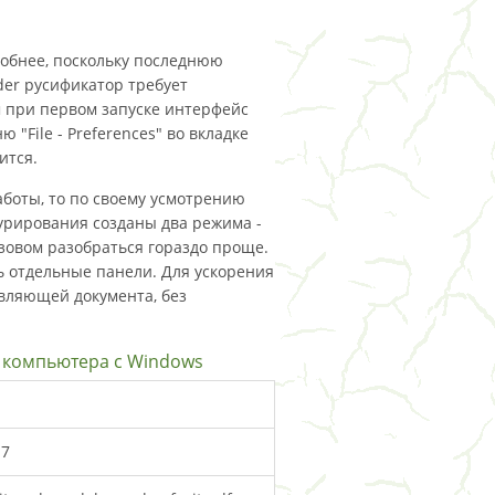
обнее, поскольку последнюю
ader русификатор требует
м при первом запуске интерфейс
"File - Preferences" во вкладке
ится.
боты, то по своему усмотрению
урирования созданы два режима -
азовом разобраться гораздо проще.
ь отдельные панели. Для ускорения
авляющей документа, без
я компьютера с Windows
17