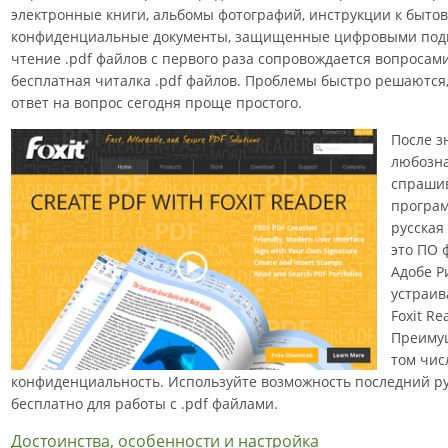
электронные книги, альбомы фотографий, инструкции к бытов
конфиденциальные документы, защищенные цифровыми подпи
чтение .pdf файлов с первого раза сопровождается вопросами
бесплатная читалка .pdf файлов. Проблемы быстро решаются,
ответ на вопрос сегодня проще простого.
После з
любозна
спрашив
програм
русская
это ПО 
Адобе Р
устраив
Foxit Re
Преимущ
том чис
конфиденциальность. Используйте возможность последний рус
бесплатно для работы с .pdf файлами.
Достоинства, особенности и настройка