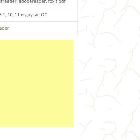
xitreader, adobereader, foxit pdf
.1, 10, 11 и другие ОС
eader