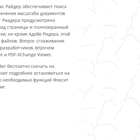
кс Райдер обеспечивает поиск
зменение масштаба документов
ит Риадера предусмотрено
вид страницы и полноэкранный
ки, но кроме Адобе Ридера, этой
 файлов. Вопрос сглаживания
 разработчиков, впрочем
 и PDF-XChange Viewer.
der бесплатно скачать на
тоит подробнее остановиться на
то необходимых функций Фоксит
ми: