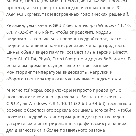
Maxsun, Onda и другими. С помощью GPU-Z без проблем
производится проверка как подключенных к шине PCI,
AGP, PCI Express, так и встроенных графических решений.
Рекомендуем скачать GPU-Z бесплатно для Windows 11, 10,
8.1, 7 (32-бит и 64-бит), чтобы определить модель
видеокарты, версию установленных драйверов, частоты
видеочипа и видео памяти, ревизию чипа, разрядность
шины, объем видео памяти, совместимые версии DirectX,
OpenGL, CUDA, PhysX, DirectCompute и других библиотек. В
реальном времени осуществляется постоянный
мониторинг температуры видеокарты, нагрузки и
оборотов вентилятора охлаждения видео подсистемы.
Многие геймеры, оверклокеры и просто продвинутые
пользователи компьютера желают бесплатно скачать
GPU-Z для Windows 7, 8.1, 10, 11 (32-bit и 64-bit) последнюю
версию с безопасного зеркала официального сайта, чтобы
получить подробную информацию о дискретных видео
ускорителях и интегрированных графических решениях
для диагностики и более правильного разгона