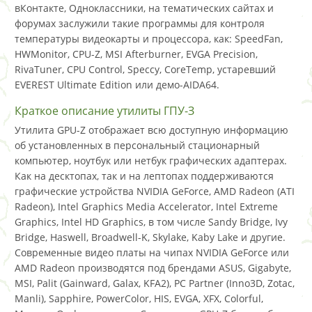
вКонтакте, Одноклассники, на тематических сайтах и
форумах заслужили такие программы для контроля
температуры видеокарты и процессора, как: SpeedFan,
HWMonitor, CPU-Z, MSI Afterburner, EVGA Precision,
RivaTuner, CPU Control, Speccy, CoreTemp, устаревший
EVEREST Ultimate Edition или демо-AIDA64.
Краткое описание утилиты ГПУ-З
Утилита GPU-Z отображает всю доступную информацию
об установленных в персональный стационарный
компьютер, ноутбук или нетбук графических адаптерах.
Как на десктопах, так и на лептопах поддерживаются
графические устройства NVIDIA GeForce, AMD Radeon (ATI
Radeon), Intel Graphics Media Accelerator, Intel Extreme
Graphics, Intel HD Graphics, в том числе Sandy Bridge, Ivy
Bridge, Haswell, Broadwell-K, Skylake, Kaby Lake и другие.
Современные видео платы на чипах NVIDIA GeForce или
AMD Radeon производятся под брендами ASUS, Gigabyte,
MSI, Palit (Gainward, Galax, KFA2), PC Partner (Inno3D, Zotac,
Manli), Sapphire, PowerColor, HIS, EVGA, XFX, Colorful,