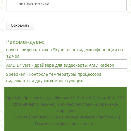
автоматически.
Рекомендуем:
ooVoo - видеочат как в Skype плюс видеоконференции на
12 чел.
AMD Drivers - драйвера для видеокарты AMD Radeon
SpeedFan - контроль температуры процессора,
видеокарты и других комплектующих
Copyright: Программы для Windows 11, 10, 8.1, 8, 7, Vista, ХР © 2013 -
2024. All Rights Reserved. Копипаст текстов и изображений
запрещен!
|
О сайте
|
Написать
|
New
|
Последние версии программ
|
Политика конфиденциальности
|