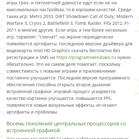
игры трех- и пятилетней давности идут если не на
максимальных настройках, то в хорошем качестве. Среди
таких игр: Metro 2033, DiRT Showdown Call of Duty: Modern
Warfare 3, Crysis 2, Battlefield-3, Tomb Raider, Fifa 2012, F1-
2011 и многие другие. Если игра, а тем более несколько
игр, тормозят, "глючат", на экране периодически
появляются артефакты, последнюю версию драйвера для
видеокарты Intel HD Graphics скачать бесплатно без
регистрации и SMS на
https://programswindows.ru
нужно
обязательно. Это на самом деле помогает, поскольку
совместимость с новыми играми и приложениями
постоянно улучшается. Последняя версия программного
обеспечения способна открыть второе дыхание
встроенной графики: игровой процесс ускоряется,
качество картинки улучшается, повышается FPS,
появляются новые визуальные эффекты, исчезают
артефакты и проблемы.
Восемь поколений центральных процессоров со
встроенной графикой
Уже много лет Intel HD Graphics работает в процессорах