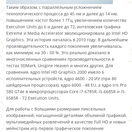
Таким образом, с параллельным усложнением
технологического процесса до 45 нм и далее до 14 нм,
повышением частот более 1 ГГц, увеличением количества
Execution Units до 6 и далее до 72, интеловская графика
Extreme и Media Accelerator эволюционировала до Intel HD
Graphics. Эта история началась в 2010 году. В дальнейшем
производительность каждого поколения увеличивалась,
как минимум, на 30 - 50 %. Это реально доказано в
многочисленных сравнениях производительности в
тестах 3DMark, Unigine Heaven и многих других. Для
сравнения, ядро Intel HD Graphics 2000 имело 6
исполнительных устройств, ядро 4600 - 20 ИУ (при 80
шейдерных процессорах), ядро 6000 - 48 EU, а ядро Iris Pro
580 GT4e в микропроцессорах Core i7-6785R, i5-6685R и i5-
6585R - 72 Execution Units.
Для работы с большими размерами пиксельных
изображений, насыщенной деталями объемной графикой,
мультимедийных развлечений в качестве Full HD и новых
мейнстрим игр первое графическое поколение