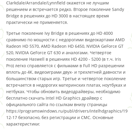
Clarkdale/Arrandale/Lynnfield окажется не лучшим
решением и встречается редко. Второе поколение Sandy
Bridge в решениях до HD 3000 в настоящее время
практически не применяется.
Третье поколение Ivy Bridge в решениях до HD 4000
сравнимо по мощности с недорогими видеокартами AMD
Radeon HD 5570, AMD Radeon HD 6450, NVIDIA GeForce GT
520, NVIDIA GeForce GT 630 и аналогами. Четвертое
поколение Haswell в решениях HD 4200 - 5200 (в т.ч. Iris
Pro) легко справляется с фильмами в Full HD разрешении
вплоть до 4К, видеоиграми двух- и трехлетней давности и
большинством старых игр. Третье и четвертое поколение
встречается в недорогих материнских платах, ноутбуках и
нетбуках. Чтобы обновить видеодрайверы, необходимо
бесплатно скачать Intel HD Graphics драйвер с
официального сайта по ссылкам внизу страницы
https://programswindows.ru/publ/drivers/intelhdgraphics/19-
12-17 безопасно, без регистрации и СМС. Основные
характеристики: