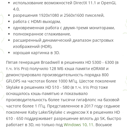
использование возможностей DirectX 11.1 и OpenGL
4.0,
разрешения 1920x1080 и 2560х1600 пикселей,
работа с HDMI-выходом,
одновременная работа с двумя-тремя мониторами,
полноэкранное сглаживание,
расширенный динамический диапазон растровых
изображений (HDR),
хорошая картинка в 3D.
Пятая генерация Broadwell в решениях HD 5300 - 6300 (в
т.ч. Iris Pro) получило 128 МБ кэша памяти eDRAM и
демонстрировало производительность порядка 800
GFLOPS на частотах более 1000 МГц. Шестое поколение
Skylake в решениях HD 510 - 580 (в т.ч. Iris Pro) тоже
оснащалось кэшь-памятью и показывало
производительность более тысячи гигафлопс на базовой
частоте более 1 ГГц. Представленное в 2017 году седьмое
поколение Kaby Lake/Skylake с индексом X в решениях HD
610 - 650 поддерживает разрешение вплоть до 5K, быстро
работает в 3D, но только под
Windows 10, 11
. Восьмое